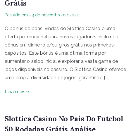
Grátis
Postado em
23 de novembro de 2024
O bônus de boas-vindas do Slottica Casino é uma
oferta promocional para novos jogadores, incluindo
bônus em dinheiro e/ou giros grátis nos primeiros
depósitos. Este bônus é uma ótima forma por
aumentar o saldo inicial e explorar a vasta gama de
jogos disponíveis no cassino. O Slottica Casino oferece
uma ampla diversidade de jogos, garantindo […]
Leia mais
Slottica Casino No País Do Futebol
️50 Rodadas Grátis️ Análise