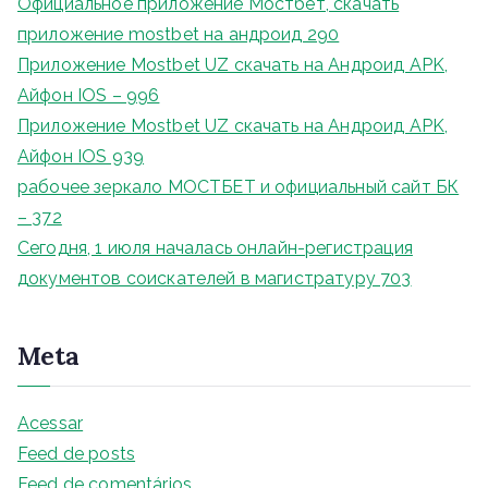
Официальное приложение Мостбет, скачать
приложение mostbet на андроид 290
Приложение Mostbet UZ скачать на Андроид APK,
Айфон IOS – 996
Приложение Mostbet UZ скачать на Андроид APK,
Айфон IOS 939
рабочее зеркало МОСТБЕТ и официальный сайт БК
– 372
Сегодня, 1 июля началась онлайн-регистрация
документов соискателей в магистратуру 703
Meta
Acessar
Feed de posts
Feed de comentários