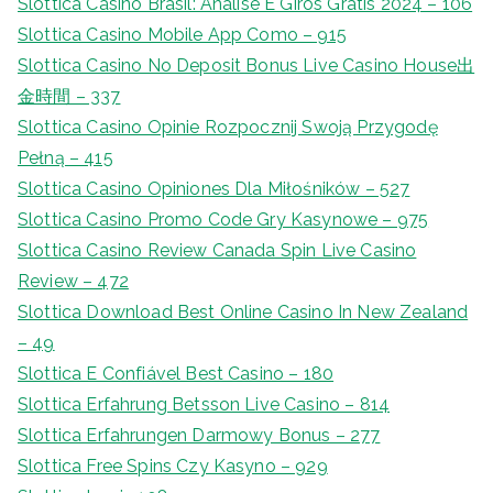
Slottica Casino Brasil: Análise E Giros Grátis 2024 – 106
Slottica Casino Mobile App Como – 915
Slottica Casino No Deposit Bonus Live Casino House出
金時間 – 337
Slottica Casino Opinie Rozpocznij Swoją Przygodę
Pełną – 415
Slottica Casino Opiniones Dla Miłośników – 527
Slottica Casino Promo Code Gry Kasynowe – 975
Slottica Casino Review Canada Spin Live Casino
Review – 472
Slottica Download Best Online Casino In New Zealand
– 49
Slottica E Confiável Best Casino – 180
Slottica Erfahrung Betsson Live Casino – 814
Slottica Erfahrungen Darmowy Bonus – 277
Slottica Free Spins Czy Kasyno – 929