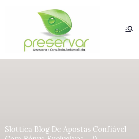
Pular
para
o
conteúdo
Prese
Assessoria e
Consultoria
rvar
Ambiental
Slottica Blog De Apostas Confiável
Com Bónus Exclusivos – 0