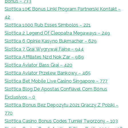
Bonus – 733
Slottica 10€ Bonus Linki Program Partnerski Kontakt –
42
Slottica 1000 Rub Esses Símbolos – 221
Slottica 2 Legend Of Cleopatra Megaways – 249
Slottica 6 Opinie Kasyno Bukmacher – 629
Slottica 7 Graj Wygrywaj Fajne – 944
Slottica Affiliates Nzd Nok Zar – 989
Slottica Aviator Bass Graj – 420
Slottica Aviator Przelew Bankowy – 465
Slottica Bet Mobile Live Casino Singapore – 777
Slottica Blog De Apostas Confiável Com Bónus
Exclusivos – 0
Slottica Bonus Bez Depozytu 2021 Graczy Z Polski –
770
Slottica Casino Bonus Codes Turniej Tworzony – 103