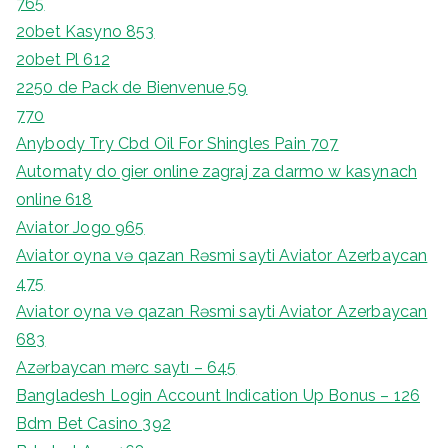
765
20bet Kasyno 853
20bet Pl 612
2250 de Pack de Bienvenue 59
770
Anybody Try Cbd Oil For Shingles Pain 707
Automaty do gier online zagraj za darmo w kasynach
online 618
Aviator Jogo 965
Aviator oyna və qazan Rəsmi sayti Aviator Azerbaycan
475
Aviator oyna və qazan Rəsmi sayti Aviator Azerbaycan
683
Azərbaycan mərc saytı – 645
Bangladesh Login Account Indication Up Bonus – 126
Bdm Bet Casino 392