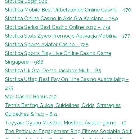
Slottica Login 108
Slottica Mobile Best Uitbetalende Online Casino – 470
Slottica Online Casino In Axis Gra Karciana – 359
Slottica Seriös Best Casino Online 2019 – 774
Slottica Slots Żywo Promocje Aplikacja Mobilna – 177
Slottica Sports Aviator Casino – 725
Slottica Sports Play Live Online Casino Game
Singapore – 986
Slottica Uk Graj Demo Jackbox Multi – 85
Slottica Uttag Best Pay On Line Casino Australiaing –
235
Star Casino Bonus 212
Tennis Betting Guide, Guidelines, Odds, Strategies,
Guidelines & Faq – 651
Təyyarə Oyunu Mostbet Mostbet Aviator game – 10
The Particular Engagement Ring Fitness Sociable Golf