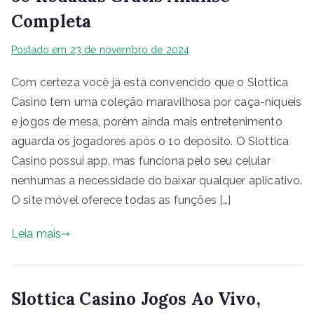
Completa
Postado em
23 de novembro de 2024
Com certeza você já está convencido que o Slottica
Casino tem uma coleção maravilhosa por caça-níqueis
e jogos de mesa, porém ainda mais entretenimento
aguarda os jogadores após o 1o depósito. O Slottica
Casino possui app, mas funciona pelo seu celular
nenhumas a necessidade do baixar qualquer aplicativo.
O site móvel oferece todas as funções […]
Leia mais
Slottica Casino Jogos Ao Vivo,