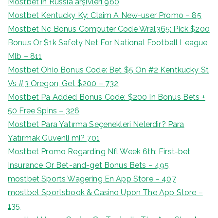
Mostbet in Russia arşivleri 960
Mostbet Kentucky Ky: Claim A New-user Promo – 85
Mostbet Nc Bonus Computer Code Wral365: Pick $200
Bonus Or $1k Safety Net For National Football League,
Mlb – 811
Mostbet Ohio Bonus Code: Bet $5 On #2 Kentkucky St
Vs #3 Oregon, Get $200 – 732
Mostbet Pa Added Bonus Code: $200 In Bonus Bets +
50 Free Spins – 326
Mostbet Para Yatırma Seçenekleri Nelerdir? Para
Yatırmak Güvenli mi? 701
Mostbet Promo Regarding Nfl Week 6th: First-bet
Insurance Or Bet-and-get Bonus Bets – 495
‎mostbet Sports Wagering En App Store – 407
‎mostbet Sportsbook & Casino Upon The App Store –
135