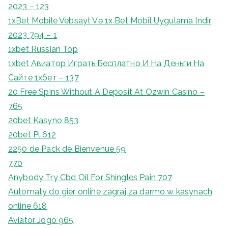
2023 – 123
1xBet Mobile Vebsayt Və 1x Bet Mobil Uygulama Indir
2023 794 – 1
1xbet Russian Top
1xbet Авиатор Играть Бесплатно И На Деньги На
Сайте 1хбет – 137
20 Free Spins Without A Deposit At Ozwin Casino –
765
20bet Kasyno 853
20bet Pl 612
2250 de Pack de Bienvenue 59
770
Anybody Try Cbd Oil For Shingles Pain 707
Automaty do gier online zagraj za darmo w kasynach
online 618
Aviator Jogo 965