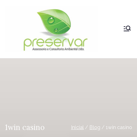
Pular
para
o
conteúdo
Prese
Assessoria e
Consultoria
rvar
Ambiental
1win casino
Inicial
Blog
1win casino