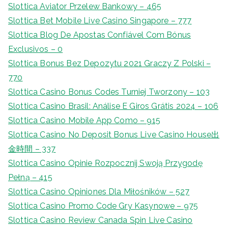
Slottica Aviator Przelew Bankowy – 465
Slottica Bet Mobile Live Casino Singapore – 777
Slottica Blog De Apostas Confiável Com Bónus
Exclusivos – 0
Slottica Bonus Bez Depozytu 2021 Graczy Z Polski –
770
Slottica Casino Bonus Codes Turniej Tworzony – 103
Slottica Casino Brasil: Análise E Giros Grátis 2024 – 106
Slottica Casino Mobile App Como – 915
Slottica Casino No Deposit Bonus Live Casino House出
金時間 – 337
Slottica Casino Opinie Rozpocznij Swoją Przygodę
Pełną – 415
Slottica Casino Opiniones Dla Miłośników – 527
Slottica Casino Promo Code Gry Kasynowe – 975
Slottica Casino Review Canada Spin Live Casino