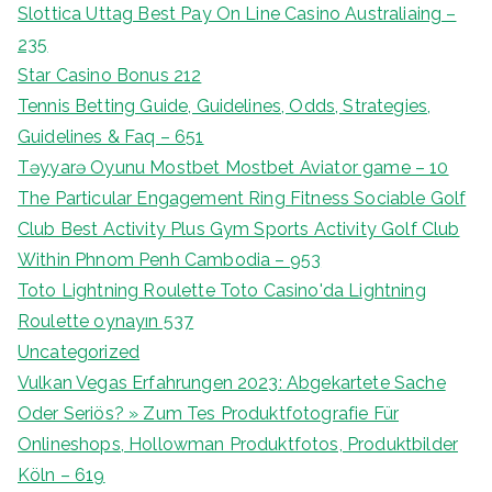
Slottica Uttag Best Pay On Line Casino Australiaing –
235
Star Casino Bonus 212
Tennis Betting Guide, Guidelines, Odds, Strategies,
Guidelines & Faq – 651
Təyyarə Oyunu Mostbet Mostbet Aviator game – 10
The Particular Engagement Ring Fitness Sociable Golf
Club Best Activity Plus Gym Sports Activity Golf Club
Within Phnom Penh Cambodia – 953
Toto Lightning Roulette Toto Casino'da Lightning
Roulette oynayın 537
Uncategorized
Vulkan Vegas Erfahrungen 2023: Abgekartete Sache
Oder Seriös? » Zum Tes Produktfotografie Für
Onlineshops, Hollowman Produktfotos, Produktbilder
Köln – 619