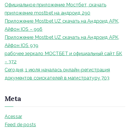
Официальное приложение Мостбет, скачать
приложение mostbet на андроид 290
Приложение Mostbet UZ скачать на Андроид APK,
Айфон IOS – 996
Приложение Mostbet UZ скачать на Андроид APK,
Айфон IOS 939
рабочее зеркало МОСТБЕТ и официальный сайт БК
– 372
Сегодня, 1 июля началась онлайн-регистрация
документов соискателей в магистратуру 703
Meta
Acessar
Feed de posts