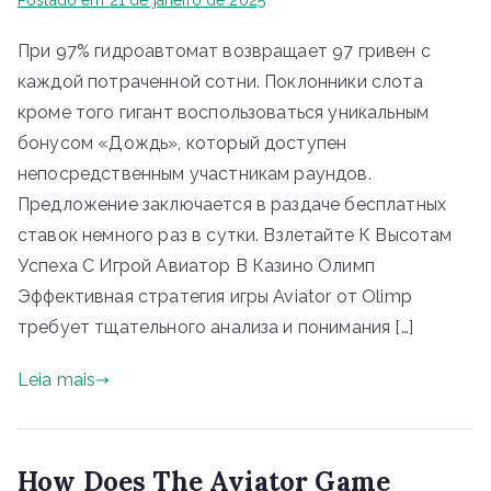
Postado em
21 de janeiro de 2025
При 97% гидроавтомат возвращает 97 гривен с
каждой потраченной сотни. Поклонники слота
кроме того гигант воспользоваться уникальным
бонусом «Дождь», который доступен
непосредственным участникам раундов.
Предложение заключается в раздаче бесплатных
ставок немного раз в сутки. Взлетайте К Высотам
Успеха С Игрой Авиатор В Казино Олимп
Эффективная стратегия игры Aviator от Olimp
требует тщательного анализа и понимания […]
Leia mais
How Does The Aviator Game