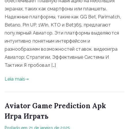
обеспечивает плавную навигацию на небольших
экранах, таких как смартфоны или планшеты.
Надежные платформы, такие как GG Bet, Parimatch,
Betano, Pin UP, 1Win, KTO и Bet365, предлагают
популярный Авиатор. Эти платформы выделяются
интуитивно понятным интерфейсом и
разнообразием возможностей ставок. видеоигра
Авиатор: Стратегии, Эффективные Системы И
Тактики Я пробовал […]
Leia mais
Aviator Game Prediction Apk
Игра Играть
Postado em
21 de janeiro de 2025