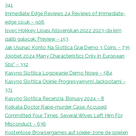
341
Immediate Edge Reviews 24 Reviews of Immediate-
edge co.uk – 906
İsveç Hokkey Liqası Allsvenskan 2022 2023-də kim
qalib gələcək: Preview – 153
Jak Usunac Konto Na Slottica Graj Demo 3 Coins – 735
Jojobet 2024 Many Characteristics Only In European
Sbs" – 332
Kasyno Slottica Logowanie Demo Nowe – 584
Kasyno Slottica Opinie Progresywnymi Jackpotami –
371
Kasyno Slottica Recenzja, Bonusy 2024 – 8
Kolkata Doctor Rape-murder Case: Accused
Committed Four Times, Several Wives Left Him For
Misconduct – 636
Kostenlose Browsergames auf spiele-zone de spielen