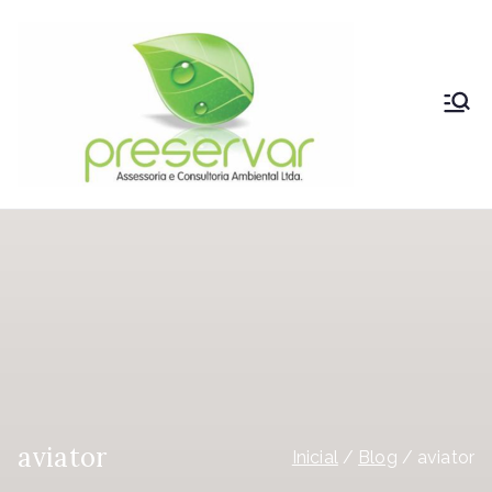
Pular
para
o
conteúdo
Prese
Assessoria e
Consultoria
rvar
Ambiental
aviator
Inicial
Blog
aviator