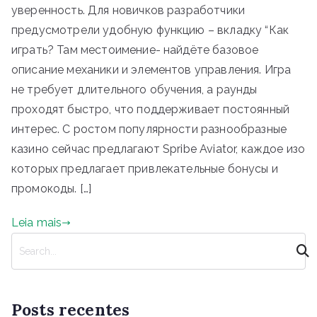
уверенность. Для новичков разработчики
предусмотрели удобную функцию – вкладку “Как
играть? Там местоимение- найдёте базовое
описание механики и элементов управления. Игра
не требует длительного обучения, а раунды
проходят быстро, что поддерживает постоянный
интерес. С ростом популярности разнообразные
казино сейчас предлагают Spribe Aviator, каждое изо
которых предлагает привлекательные бонусы и
промокоды. […]
Leia mais
P
e
s
q
Posts recentes
u