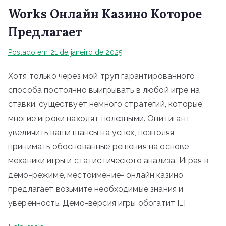
Works Онлайн Казино Которое
Предлагает
Postado em
21 de janeiro de 2025
Хотя только через мой труп гарантированного
способа постоянно выигрывать в любой игре на
ставки, существует немного стратегий, которые
многие игроки находят полезными. Они гигант
увеличить ваши шансы на успех, позволяя
принимать обоснованные решения на основе
механики игры и статистического анализа. Играя в
демо-режиме, местоимение- онлайн казино
предлагает возьмите необходимые знания и
уверенность. Демо-версия игры обогатит […]