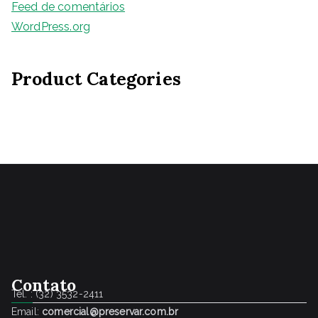
Feed de comentários
WordPress.org
Product Categories
Contato
Tel. : (32) 3532-2411
Email:
comercial@preservar.com.br