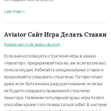
Leia mais
Aviator Сайт Игра Делать Ставки
Postado em
13 de janeiro de 2025
Если вам используете стратегию игры в казино
«Авиатор», придерживайтесь ее, аж если возле вас
полоса неудач. Избегайте эмоциональных ставок и
продолжайте следовать стратегии. Потери гигант
даже если быть весьма разрушительными, если вы
не будете следовать правильной стратегии
Авиатора. Наличием популярной краш-игры Aviator
способен кроме того похвастаться 1xBet. В системе