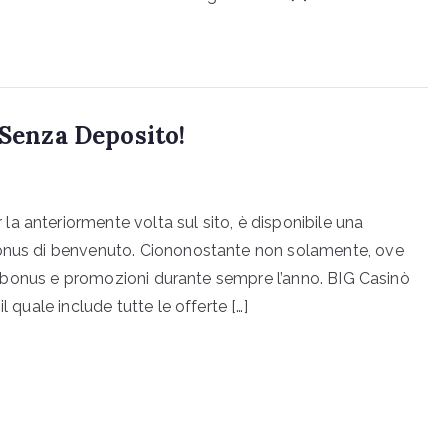
 Senza Deposito!
a anteriormente volta sul sito, è disponibile una
bonus di benvenuto. Ciononostante non solamente, ove
 di bonus e promozioni durante sempre l’anno. BIG Casinò
l quale include tutte le offerte […]