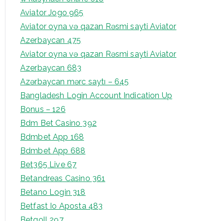
Aviator Jogo 965
Aviator oyna və qazan Rəsmi sayti Aviator
Azerbaycan 475
Aviator oyna və qazan Rəsmi sayti Aviator
Azerbaycan 683
Azərbaycan mərc saytı – 645
Bangladesh Login Account Indication Up
Bonus – 126
Bdm Bet Casino 392
Bdmbet App 168
Bdmbet App 688
Bet365 Live 67
Betandreas Casino 361
Betano Login 318
Betfast Io Aposta 483
Betgoll 297