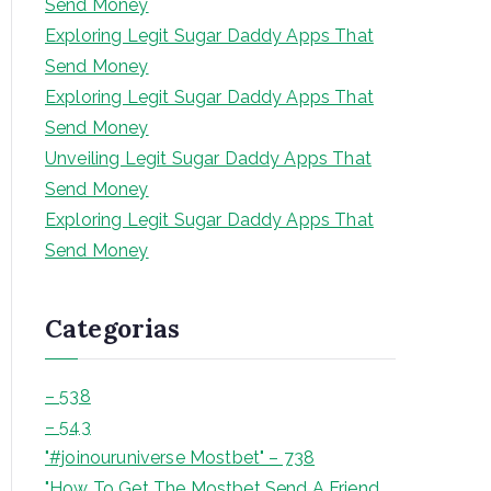
Send Money
r
Exploring Legit Sugar Daddy Apps That
Send Money
Exploring Legit Sugar Daddy Apps That
Send Money
Unveiling Legit Sugar Daddy Apps That
Send Money
Exploring Legit Sugar Daddy Apps That
Send Money
Categorias
– 538
– 543
"#joinouruniverse Mostbet" – 738
"How To Get The Mostbet Send A Friend