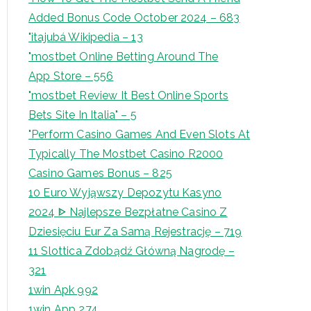
Added Bonus Code October 2024 – 683
"itajubá Wikipedia – 13
"‎mostbet Online Betting Around The
App Store – 556
"mostbet Review It Best Online Sports
Bets Site In Italia" – 5
"Perform Casino Games And Even Slots At
Typically The Mostbet Casino R2000
Casino Games Bonus – 825
10 Euro Wyjąwszy Depozytu Kasyno
2024 ᐈ Najlepsze Bezpłatne Casino Z
Dziesięciu Eur Za Samą Rejestrację – 719
11 Slottica Zdobądź Główną Nagrodę –
321
1win Apk 992
1win App 274