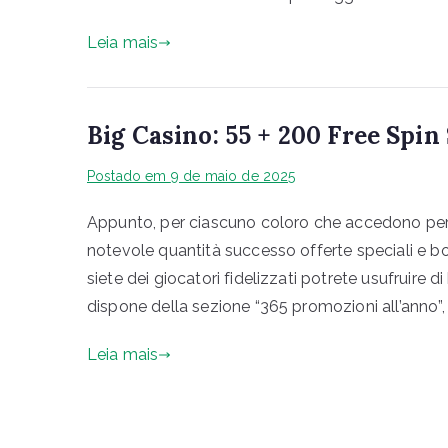
Leia mais
Big Casino: 55 + 200 Free Spin
Postado em
9 de maio de 2025
Appunto, per ciascuno coloro che accedono per l
notevole quantità successo offerte speciali e 
siete dei giocatori fidelizzati potrete usufruire
dispone della sezione “365 promozioni all’anno”, i
Leia mais