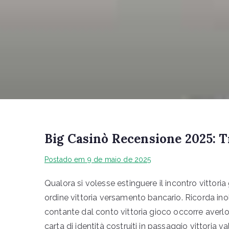
Big Casinò Recensione 2025: T
Postado em
9 de maio de 2025
Qualora si volesse estinguere il incontro vittoria g
ordine vittoria versamento bancario. Ricorda in
contante dal conto vittoria gioco occorre averl
carta di identità costruiti in passaggio vittoria val