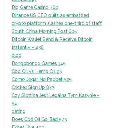
Big Game Casino 760
Binance US CEO quits as embattled
crypto platform slashes one-third of staff
South China Morning Post 605
Bitcoin Wallet Send & Receive Bitcoin
Instantly – 438
blog
Bongobongo Games 145
Cbd Oil Vs Hemp Oil 95
Como Jogar No Pagbet 525
Crickex Sign Up 833
Czy Slottica Jest Legalna Tym Kasynie –
54
dating
Does Cbd Oil Go Bad 573
Ekbet Live 409