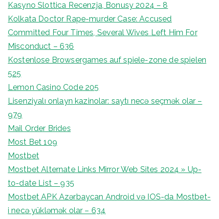
Kasyno Slottica Recenzja, Bonusy 2024 – 8
Kolkata Doctor Rape-murder Case: Accused
Committed Four Times, Several Wives Left Him For
Misconduct – 636
Kostenlose Browsergames auf spiele-zone de spielen
525
Lemon Casino Code 205
Lisenziyalı onlayn kazinolar: saytı necə seçmək olar –
979
Mail Order Brides
Most Bet 109
Mostbet
Mostbet Alternate Links Mirror Web Sites 2024 » Up-
to-date List – 935
Mostbet APK Azərbaycan Android və IOS-da Mostbet-
i necə yükləmək olar – 634