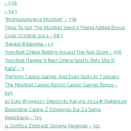
– 538
– 543
"#joinouruniverse Mostbet" – 738
"How To Get The Mostbet Send A Friend Added Bonus
Code October 2024 – 683
"itajubá Wikipedia – 13
"‎mostbet Online Betting Around The App Store – 556
"mostbet Review It Best Online Sports Bets Site In
Italia" – 5
"Perform Casino Games And Even Slots At Typically
The Mostbet Casino R2000 Casino Games Bonus –
825
10 Euro Wyjąwszy Depozytu Kasyno 2024 ᐈ Najlepsze
Bezpłatne Casino Z Dziesięciu Eur Za Samą
Rejestrację – 719
11 Slottica Zdobądź Główną Nagrodę – 321