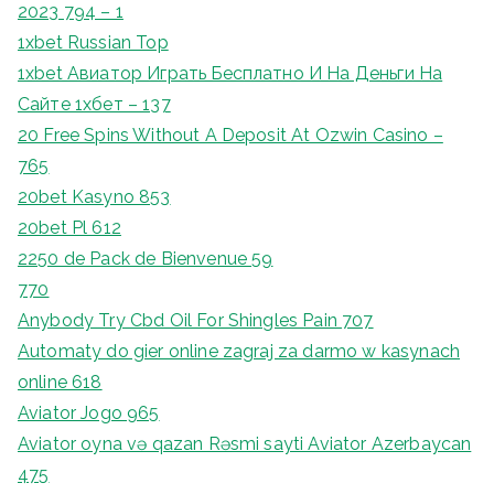
2023 794 – 1
1xbet Russian Top
1xbet Авиатор Играть Бесплатно И На Деньги На
Сайте 1хбет – 137
20 Free Spins Without A Deposit At Ozwin Casino –
765
20bet Kasyno 853
20bet Pl 612
2250 de Pack de Bienvenue 59
770
Anybody Try Cbd Oil For Shingles Pain 707
Automaty do gier online zagraj za darmo w kasynach
online 618
Aviator Jogo 965
Aviator oyna və qazan Rəsmi sayti Aviator Azerbaycan
475