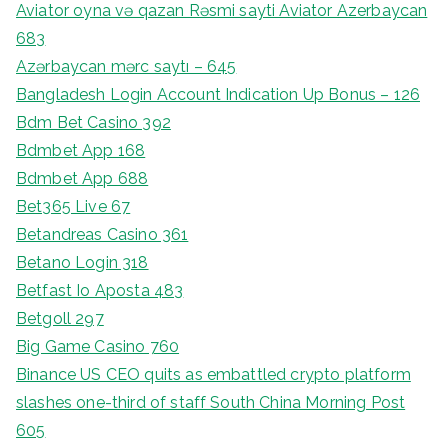
Aviator oyna və qazan Rəsmi sayti Aviator Azerbaycan
683
Azərbaycan mərc saytı – 645
Bangladesh Login Account Indication Up Bonus – 126
Bdm Bet Casino 392
Bdmbet App 168
Bdmbet App 688
Bet365 Live 67
Betandreas Casino 361
Betano Login 318
Betfast Io Aposta 483
Betgoll 297
Big Game Casino 760
Binance US CEO quits as embattled crypto platform
slashes one-third of staff South China Morning Post
605