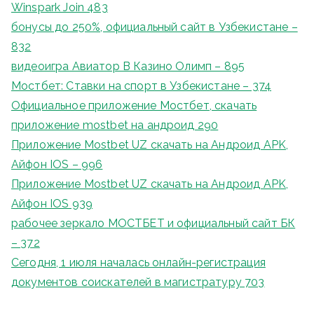
Winspark Join 483
бонусы до 250%, официальный сайт в Узбекистане –
832
видеоигра Авиатор В Казино Олимп – 895
Мостбет: Ставки на спорт в Узбекистане – 374
Официальное приложение Мостбет, скачать
приложение mostbet на андроид 290
Приложение Mostbet UZ скачать на Андроид APK,
Айфон IOS – 996
Приложение Mostbet UZ скачать на Андроид APK,
Айфон IOS 939
рабочее зеркало МОСТБЕТ и официальный сайт БК
– 372
Сегодня, 1 июля началась онлайн-регистрация
документов соискателей в магистратуру 703