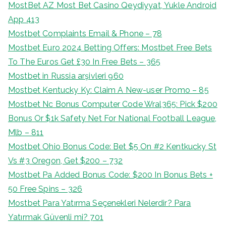
MostBet AZ Most Bet Casino Qeydiyyat, Yukle Android
App 413
Mostbet Complaints Email & Phone – 78
Mostbet Euro 2024 Betting Offers: Mostbet Free Bets
To The Euros Get £30 In Free Bets – 365
Mostbet in Russia arşivleri 960
Mostbet Kentucky Ky: Claim A New-user Promo – 85
Mostbet Nc Bonus Computer Code Wral365: Pick $200
Bonus Or $1k Safety Net For National Football League,
Mlb – 811
Mostbet Ohio Bonus Code: Bet $5 On #2 Kentkucky St
Vs #3 Oregon, Get $200 – 732
Mostbet Pa Added Bonus Code: $200 In Bonus Bets +
50 Free Spins – 326
Mostbet Para Yatırma Seçenekleri Nelerdir? Para
Yatırmak Güvenli mi? 701