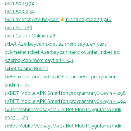
1win Apk 992
1win App 274
1win aviator Azerbaycan
rəsmi saytı 2023 746
1win Bet 183
1win Casino Online 926
1xbet Azerbaycan,1xbet az merc saytı, en yaxsi
bukmeker 1xbet Azerbaycan merc oyunlari, 1xbet az,
Azerbaycan merc saytlari – 741
1xbet Casino Russia
1xBet mobil Android və iOS üçün 1xBet proqramını
endirin – 73
1XBET Mobile APK Smartfon proqramını yükləyin – 298
1XBET Mobile APK Smartfon proqramını yükləyin – 494
1xBet Mobile Vebsayt Və 1x Bet Mobil Uygulama Indir
2023 – 123
1xBet Mobile Vebsayt Və 1x Bet Mobil Uygulama Indir