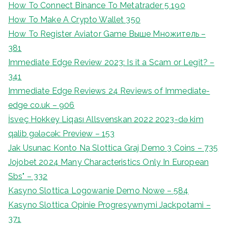
How To Connect Binance To Metatrader 5 190
How To Make A Crypto Wallet 350
How To Register Aviator Game Выше Множитель –
381
Immediate Edge Review 2023: Is it a Scam or Legit? –
341
Immediate Edge Reviews 24 Reviews of Immediate-
edge co.uk – 906
İsveç Hokkey Liqası Allsvenskan 2022 2023-də kim
qalib gələcək: Preview – 153
Jak Usunac Konto Na Slottica Graj Demo 3 Coins – 735
Jojobet 2024 Many Characteristics Only In European
Sbs" – 332
Kasyno Slottica Logowanie Demo Nowe – 584
Kasyno Slottica Opinie Progresywnymi Jackpotami –
371