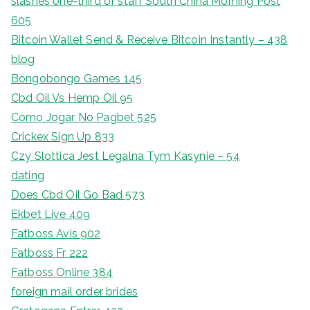
slashes one-third of staff South China Morning Post
605
Bitcoin Wallet Send & Receive Bitcoin Instantly – 438
blog
Bongobongo Games 145
Cbd Oil Vs Hemp Oil 95
Como Jogar No Pagbet 525
Crickex Sign Up 833
Czy Slottica Jest Legalna Tym Kasynie – 54
dating
Does Cbd Oil Go Bad 573
Ekbet Live 409
Fatboss Avis 902
Fatboss Fr 222
Fatboss Online 384
foreign mail order brides