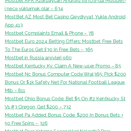
Mostbet APK Azərbaycan Android və IOS-da Mostbet-
i necə yükləmək olar – 634
MostBet AZ Most Bet Casino Qeydiyyat, Yukle Android
App 413
Mostbet Complaints Email & Phone – 78
Mostbet Euro 2024 Betting Offers: Mostbet Free Bets
To The Euros Get £30 In Free Bets – 365
Mostbet in Russia arşivleri 960
Mostbet Kentucky Ky: Claim A New-user Promo – 85
Mostbet Nc Bonus Computer Code Wral365: Pick $200
Bonus Or $1k Safety Net For National Football League,
Mlb – 811
Mostbet Ohio Bonus Code: Bet $5 On #2 Kentkucky St
Vs #3 Oregon, Get $200 – 732
Mostbet Pa Added Bonus Code: $200 In Bonus Bets +
50 Free Spins – 326