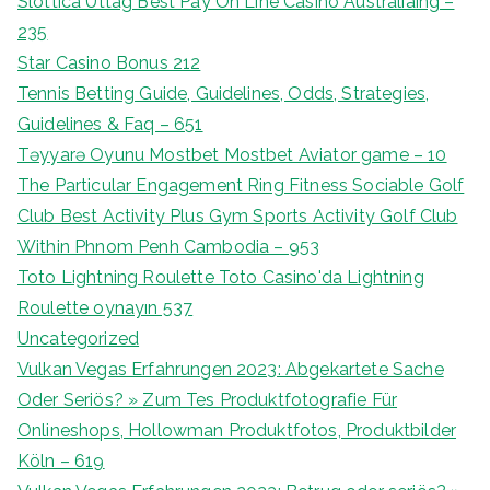
Slottica Uttag Best Pay On Line Casino Australiaing –
235
Star Casino Bonus 212
Tennis Betting Guide, Guidelines, Odds, Strategies,
Guidelines & Faq – 651
Təyyarə Oyunu Mostbet Mostbet Aviator game – 10
The Particular Engagement Ring Fitness Sociable Golf
Club Best Activity Plus Gym Sports Activity Golf Club
Within Phnom Penh Cambodia – 953
Toto Lightning Roulette Toto Casino'da Lightning
Roulette oynayın 537
Uncategorized
Vulkan Vegas Erfahrungen 2023: Abgekartete Sache
Oder Seriös? » Zum Tes Produktfotografie Für
Onlineshops, Hollowman Produktfotos, Produktbilder
Köln – 619