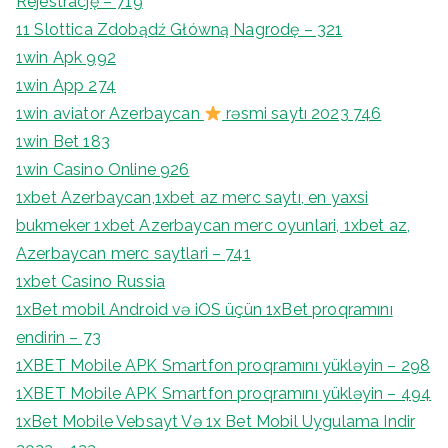
Rejestrację – 719
11 Slottica Zdobądź Główną Nagrodę – 321
1win Apk 992
1win App 274
1win aviator Azerbaycan
rəsmi saytı 2023 746
1win Bet 183
1win Casino Online 926
1xbet Azerbaycan,1xbet az merc saytı, en yaxsi
bukmeker 1xbet Azerbaycan merc oyunlari, 1xbet az,
Azerbaycan merc saytlari – 741
1xbet Casino Russia
1xBet mobil Android və iOS üçün 1xBet proqramını
endirin – 73
1XBET Mobile APK Smartfon proqramını yükləyin – 298
1XBET Mobile APK Smartfon proqramını yükləyin – 494
1xBet Mobile Vebsayt Və 1x Bet Mobil Uygulama Indir