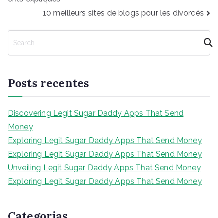
Post
10 meilleurs sites de blogs pour les divorcés
P
e
s
q
Posts recentes
u
i
s
Discovering Legit Sugar Daddy Apps That Send
a
Money
r
Exploring Legit Sugar Daddy Apps That Send Money
Exploring Legit Sugar Daddy Apps That Send Money
Unveiling Legit Sugar Daddy Apps That Send Money
Exploring Legit Sugar Daddy Apps That Send Money
Categorias