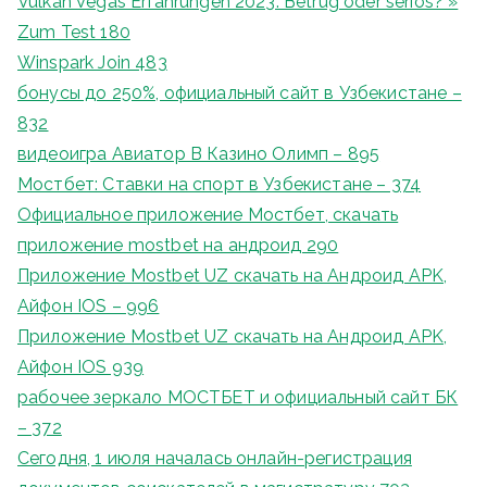
Vulkan Vegas Erfahrungen 2023: Betrug oder seriös? »
Zum Test 180
Winspark Join 483
бонусы до 250%, официальный сайт в Узбекистане –
832
видеоигра Авиатор В Казино Олимп – 895
Мостбет: Ставки на спорт в Узбекистане – 374
Официальное приложение Мостбет, скачать
приложение mostbet на андроид 290
Приложение Mostbet UZ скачать на Андроид APK,
Айфон IOS – 996
Приложение Mostbet UZ скачать на Андроид APK,
Айфон IOS 939
рабочее зеркало МОСТБЕТ и официальный сайт БК
– 372
Сегодня, 1 июля началась онлайн-регистрация