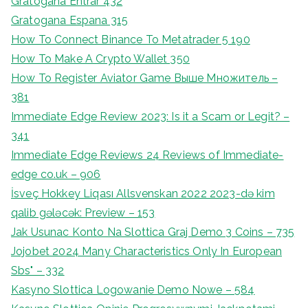
Gratogana Entrar 432
Gratogana Espana 315
How To Connect Binance To Metatrader 5 190
How To Make A Crypto Wallet 350
How To Register Aviator Game Выше Множитель –
381
Immediate Edge Review 2023: Is it a Scam or Legit? –
341
Immediate Edge Reviews 24 Reviews of Immediate-
edge co.uk – 906
İsveç Hokkey Liqası Allsvenskan 2022 2023-də kim
qalib gələcək: Preview – 153
Jak Usunac Konto Na Slottica Graj Demo 3 Coins – 735
Jojobet 2024 Many Characteristics Only In European
Sbs" – 332
Kasyno Slottica Logowanie Demo Nowe – 584