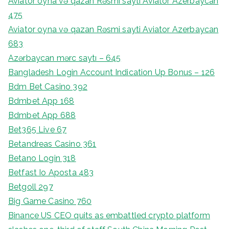
Aviator oyna və qazan Rəsmi sayti Aviator Azerbaycan
475
Aviator oyna və qazan Rəsmi sayti Aviator Azerbaycan
683
Azərbaycan mərc saytı – 645
Bangladesh Login Account Indication Up Bonus – 126
Bdm Bet Casino 392
Bdmbet App 168
Bdmbet App 688
Bet365 Live 67
Betandreas Casino 361
Betano Login 318
Betfast Io Aposta 483
Betgoll 297
Big Game Casino 760
Binance US CEO quits as embattled crypto platform