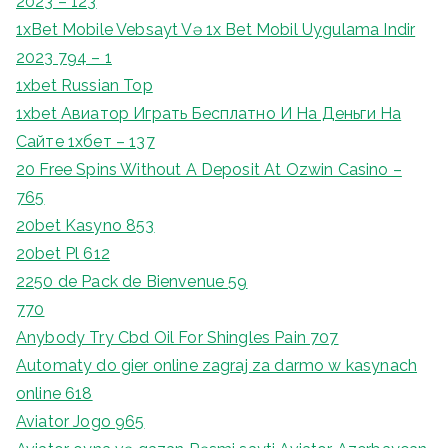
2023 – 123
1xBet Mobile Vebsayt Və 1x Bet Mobil Uygulama Indir
2023 794 – 1
1xbet Russian Top
1xbet Авиатор Играть Бесплатно И На Деньги На
Сайте 1хбет – 137
20 Free Spins Without A Deposit At Ozwin Casino –
765
20bet Kasyno 853
20bet Pl 612
2250 de Pack de Bienvenue 59
770
Anybody Try Cbd Oil For Shingles Pain 707
Automaty do gier online zagraj za darmo w kasynach
online 618
Aviator Jogo 965