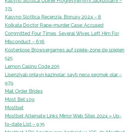
Kasyno Slottica Opinie Progresywnymi Jackpotami –
371
Kasyno Slottica Recenzja, Bonusy 2024 – 8
Kolkata Doctor Rape-murder Case: Accused
Committed Four Times, Several Wives Left Him For
Misconduct – 636
Kostenlose Browsergames auf spiele-zone de spielen
525
Lemon Casino Code 205
Lisenziyalı onlayn kazinolar: saytı necə seçmək olar –
979
Mail Order Brides
Most Bet 109
Mostbet
Mostbet Alternate Links Mirror Web Sites 2024 » Up-
to-date List – 935