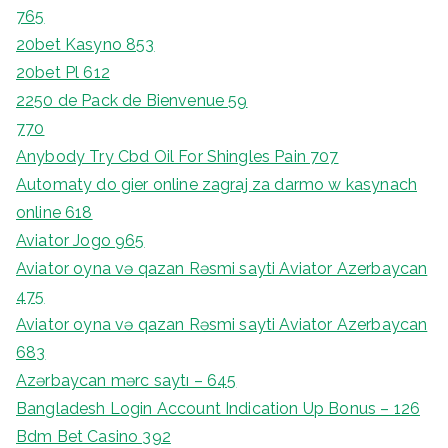
765
20bet Kasyno 853
20bet Pl 612
2250 de Pack de Bienvenue 59
770
Anybody Try Cbd Oil For Shingles Pain 707
Automaty do gier online zagraj za darmo w kasynach
online 618
Aviator Jogo 965
Aviator oyna və qazan Rəsmi sayti Aviator Azerbaycan
475
Aviator oyna və qazan Rəsmi sayti Aviator Azerbaycan
683
Azərbaycan mərc saytı – 645
Bangladesh Login Account Indication Up Bonus – 126
Bdm Bet Casino 392