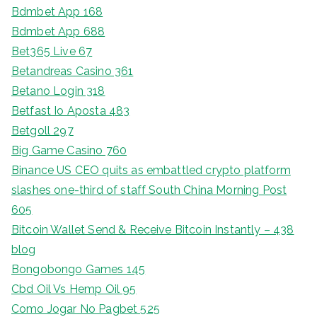
Bdmbet App 168
Bdmbet App 688
Bet365 Live 67
Betandreas Casino 361
Betano Login 318
Betfast Io Aposta 483
Betgoll 297
Big Game Casino 760
Binance US CEO quits as embattled crypto platform
slashes one-third of staff South China Morning Post
605
Bitcoin Wallet Send & Receive Bitcoin Instantly – 438
blog
Bongobongo Games 145
Cbd Oil Vs Hemp Oil 95
Como Jogar No Pagbet 525