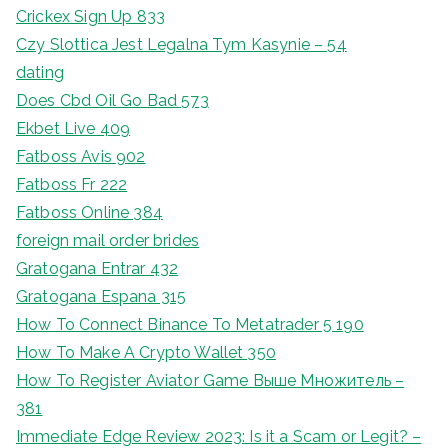
Crickex Sign Up 833
Czy Slottica Jest Legalna Tym Kasynie – 54
dating
Does Cbd Oil Go Bad 573
Ekbet Live 409
Fatboss Avis 902
Fatboss Fr 222
Fatboss Online 384
foreign mail order brides
Gratogana Entrar 432
Gratogana Espana 315
How To Connect Binance To Metatrader 5 190
How To Make A Crypto Wallet 350
How To Register Aviator Game Выше Множитель –
381
Immediate Edge Review 2023: Is it a Scam or Legit? –