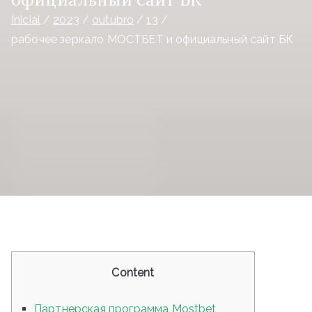
Inicial
2023
outubro
13
рабочее зеркало МОСТБЕТ и официальный сайт БК
Content
Партнерская программа Mostbet