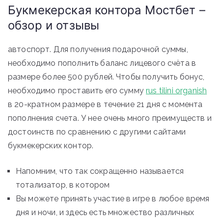
Букмекерская контора Мостбет –
обзор и отзывы
автоспорт. Для получения подарочной суммы,
необходимо пополнить баланс лицевого счёта в
размере более 500 рублей. Чтобы получить бонус,
необходимо проставить его сумму
rus tilini organish
в 20-кратном размере в течение 21 дня с момента
пополнения счета. У нее очень много преимуществ и
достоинств по сравнению с другими сайтами
букмекерских контор.
Напомним, что так сокращенно называется
тотализатор, в котором
Вы можете принять участие в игре в любое время
дня и ночи, и здесь есть множество различных