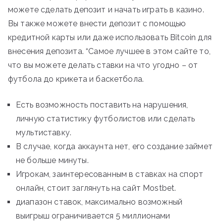
можете сделать депозит и начать играть в казино.
Вы также можете внести депозит с помощью
кредитной карты или даже использовать Bitcoin для
внесения депозита. “Самое лучшее в этом сайте то,
что вы можете делать ставки на что угодно – от
футбола до крикета и баскетбола.
Есть возможность поставить на нарушения,
личную статистику футболистов или сделать
мультиставку.
В случае, когда аккаунта нет, его создание займет
не больше минуты.
Игрокам, заинтересованным в ставках на спорт
онлайн, стоит заглянуть на сайт Mostbet.
диапазон ставок, максимально возможный
выигрыш ограничивается 5 миллионами