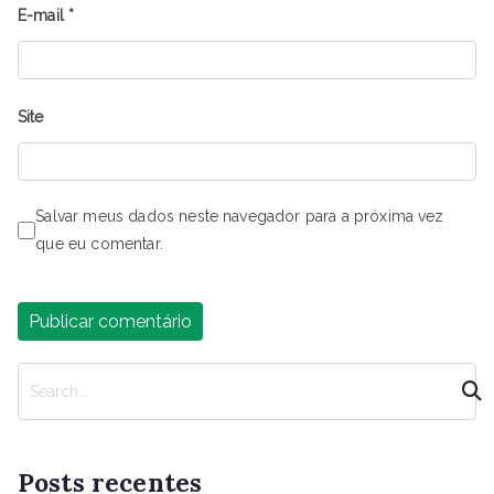
E-mail
*
Site
Salvar meus dados neste navegador para a próxima vez
que eu comentar.
P
e
s
q
Posts recentes
u