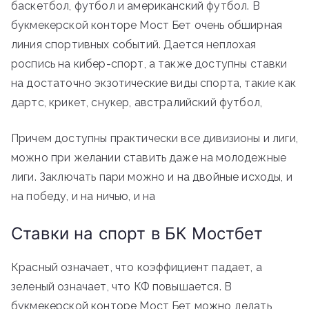
баскетбол, футбол и американский футбол. В
букмекерской конторе Мост Бет очень обширная
линия спортивных событий. Дается неплохая
роспись на кибер-спорт, а также доступны ставки
на достаточно экзотические виды спорта, такие как
дартс, крикет, снукер, австралийский футбол,
Причем доступны практически все дивизионы и лиги,
можно при желании ставить даже на молодежные
лиги. Заключать пари можно и на двойные исходы, и
на победу, и на ничью, и на
Ставки на спорт в БК Мостбет
Красный означает, что коэффициент падает, а
зеленый означает, что КФ повышается. В
букмекерской конторе Мост Бет можно делать