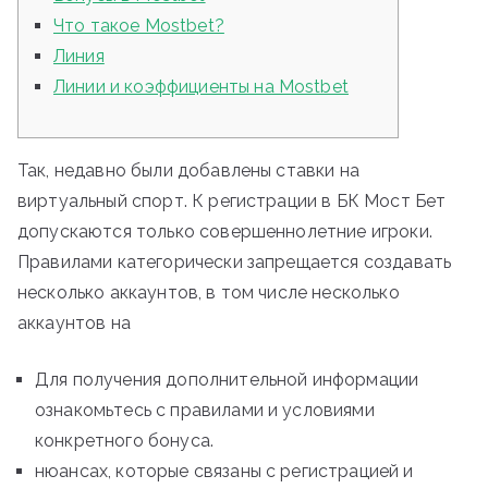
Что такое Mostbet?
Линия
Линии и коэффициенты на Mostbet
Так, недавно были добавлены ставки на
виртуальный спорт. К регистрации в БК Мост Бет
допускаются только совершеннолетние игроки.
Правилами категорически запрещается создавать
несколько аккаунтов, в том числе несколько
аккаунтов на
Для получения дополнительной информации
ознакомьтесь с правилами и условиями
конкретного бонуса.
нюансах, которые связаны с регистрацией и