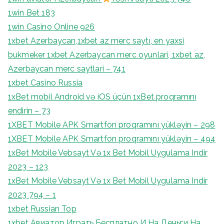
1win Bet 183
1win Casino Online 926
1xbet Azerbaycan,1xbet az merc saytı, en yaxsi
bukmeker 1xbet Azerbaycan merc oyunlari, 1xbet az,
Azerbaycan merc saytlari – 741
1xbet Casino Russia
1xBet mobil Android və iOS üçün 1xBet proqramını
endirin – 73
1XBET Mobile APK Smartfon proqramını yükləyin – 298
1XBET Mobile APK Smartfon proqramını yükləyin – 494
1xBet Mobile Vebsayt Və 1x Bet Mobil Uygulama Indir
2023 – 123
1xBet Mobile Vebsayt Və 1x Bet Mobil Uygulama Indir
2023 794 – 1
1xbet Russian Top
1xbet Авиатор Играть Бесплатно И На Деньги На