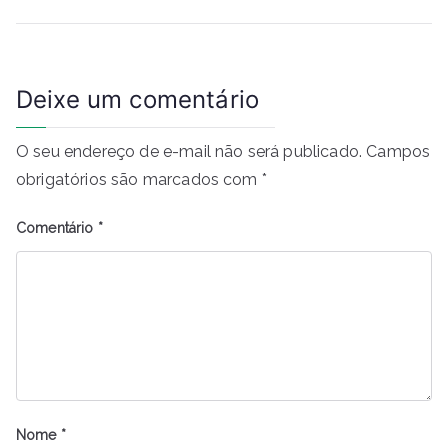
Deixe um comentário
O seu endereço de e-mail não será publicado.
Campos
obrigatórios são marcados com
*
Comentário
*
Nome
*