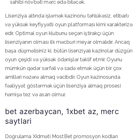
sahibi növbəti mərc edə biləcək.
Lisenziya altında işləmək kazinonu təhlükəsiz, etibarlı
və yüksək keyfiyyətli oyun platforması kimi xarakterizə
edir. Optimal oyun klubunu seçən iştirakçı üçün
lisenziyanın olması ilk məcburi meyar olmalıdır. Ancaq
başa düşməlisiniz ki, bütün lisenziyalı kazinolar düzgün
oyun çeşidi və yüksək ödənişlər təklif etmir. Oyunu
mümkün qədər sərfəli və sadə etmək üçün bir çox
amilləri nəzərə almaq vacibdir. Oyun kazinosunda
fəaliyyət göstərmək üçün lisenziya almaq prosesi
həmişə tez və asan olmur.
bet azerbaycan, 1xbet az, merc
saytlari
Doğrulama Xidməti MostBet promosyon kodları