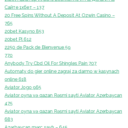
Сайте 1хбет – 137
20 Free Spins Without A Deposit At Ozwin Casino –
765
20bet Kasyno 853
20bet Pl 612
2250 de Pack de Bienvenue 59
770
Anybody Try Cbd Oil For Shingles Pain 707
Automaty do gier online zagraj za darmo w kasynach
online 618
Aviator Jogo 965
Aviator oyna və qazan Rəsmi sayti Aviator Azerbaycan
475
Aviator oyna və qazan Rəsmi sayti Aviator Azerbaycan
683
Azərbaycan mərc saytı – 645