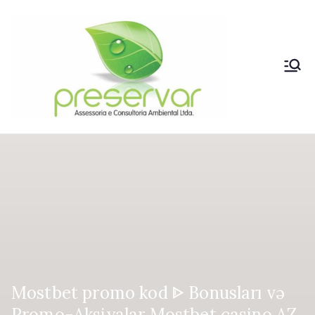
Pular
para
o
conteúdo
Prese
Assessoria e
Consultoria
rvar
Ambiental
Mostbet promo kod ᐈ Bonusları və
Promo-Aksiyalar Mostbet casino AZ