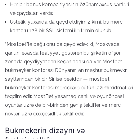
Hər bir bonus kompaniyasının özünəməxsus şərtləri
və qaydaları vardır.
Üstəlik, yuxarıda da qeyd etdiyimiz kimi, bu mərc
kontoru 128 bir SSL sistemi ilə təmin olunub.
“Mostbet”lə bağlı onu da qeyd edək ki, Moskvada
qanuni əsasda fəaliyyət göstərən bu şirkətin ofşor
zonada qeydiyyatdan keçən adaşı da var. Mostbet
bukmeyker kontorası Dünyanın ən məşhur bukmeykr
saytlarından biridir. Sir isə bəsiddir — mostbet
bukmeyker kontorası mərcçilərə bütün lazımi xidmətləri
təqdim edir. MostBet yaşamaq canlı və oyunöncəsi
oyunlar üzrə də bir-birindən geniş təkliflər və mərc
növləri üzrə çoxçeşidlilik təklif edir.
Bukmekerin dizaynı və