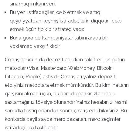
sınamaq imkanı verir.
Bu yeni istifadəçiləri cəlb etmək və artıq
qeydiyyatdan keçmiş istifadəçilərin diqqətini cəlb
etmək üçün tipik bir strategiyadır.
Buna görə də Kampaniyalar tabını arada bir
yoxlamaq yaxşı fikirdir.
Çıxarışlar üçün də depozit edərkən təklif edilən bütün
metodlar (Visa, Mastercard, WebMoney, Bitcoin,
Litecoin, Ripple) aktivdir. Çıxarışları yalnız depozit
etdiyiniz metodlara etmək mümkündür. Bu kimi halların
qarşısını almaq üçün, bu barədə bankınızla əlaqə
saxlamağınız tövsiyə olunandır. Yalnız hesabınızı rəsmi
sənədlə təstiq edəndən sonra çıxarış edə bilərsiniz. Bu
kontorda xeyli sayda mərc bazarları, mərc seçimləri
istifadəçilərə təklif edilir.