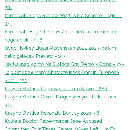
381
Immediate Edge Review 2023: Is it a Scam or Legit? –
341
Immediate Edge Reviews 24 Reviews of Immediate-
edge co.uk – 906
İsveç Hokkey Liqası Allsvenskan 2022 2023-də kim
qalib gələcək: Preview – 153
Jak Usunac Konto Na Slottica Graj Demo 3 Coins – 735
Jojobet 2024 Many Characteristics Only In European
Sbs" – 332
Kasyno Slottica Logowanie Demo Nowe – 584
Kasyno Slottica Opinie Progresywnymi Jackpotami –
371
Kasyno Slottica Recenzja, Bonusy 2024 – 8
Kolkata Doctor Rape-murder Case: Accused
Committed Four Times, Several Wives Left Him For