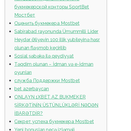
букмекерской конторы SportBet
Мостбет
Оценить букмекера Mostbet
Sabirabad rayonunda Ümummilli Lider
Heydər Əliyevin 100 illik yubileyinə həsr
olunan fləşmob keçirilib
Sosial şəbəkə ilə qeydiyyat
Təqdim olunan – İdman və e-İdman
oyunları
служба Поддержки Mostbet
bet azerbaycan
ONLAYN 1XBET AZ BUKMEKER
ŞİRKƏTİNİN ÜSTÜNLÜKLƏRİ NƏDƏN
İBARƏTDİR?
Секрет успеха букмекера Mostbet
Yeni bonusları necə izləməli