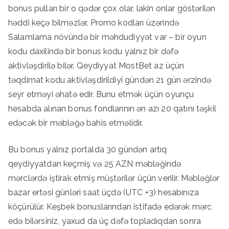
bonus pulları bir o qədər çox olar, lakin onlar göstərilən
həddi keçə bilməzlər. Promo kodları üzərində
Salamlama növündə bir məhdudiyyət var – bir oyun
kodu daxilində bir bonus kodu yalnız bir dəfə
aktivləşdirilə bilər. Qeydiyyat MostBet az üçün
təqdimat kodu aktivləşdirildiyi gündən 21 gün ərzində
seyr etməyi əhatə edir. Bunu etmək üçün oyunçu
hesabda alınan bonus fondlarının ən azı 20 qatını təşkil
edəcək bir məbləğə bahis etməlidir.
Bu bonus yalnız portalda 30 gündən artıq
qeydiyyatdan keçmiş və 25 AZN məbləğində
mərclərdə iştirak etmiş müştərilər üçün verilir. Məbləğlər
bazar ertəsi günləri saat üçdə (UTC +3) hesabınıza
köçürülür. Keşbek bonuslarından istifadə edərək mərc
edə bilərsiniz, yaxud da üç dəfə topladıqdan sonra