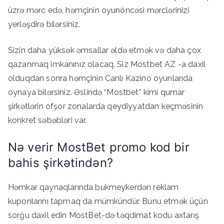
üzrə mərc edə, həmçinin oyunöncəsi mərclərinizi
yerləşdirə bilərsiniz.
Sizin daha yüksək əmsallar əldə etmək və daha çox
qazanmaq imkanınız olacaq. Siz Mostbet AZ -a daxil
olduqdan sonra həmçinin Canlı Kazino oyunlarıda
oynaya bilərsiniz. Əslində “Mostbet” kimi qumar
şirkətlərin ofşor zonalarda qeydiyyatdan keçməsinin
konkret səbəbləri var.
Nə verir MostBet promo kod bir
bahis şirkətindən?
Həmkar qaynaqlarında bukmeykerdən reklam
kuponlarını tapmaq da mümkündür. Bunu etmək üçün
sorğu daxil edin MostBet-də təqdimat kodu axtarış