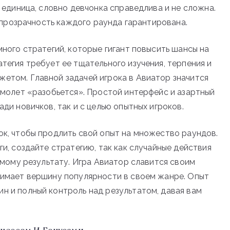
а единица, словно девчонка справедлива и не сложна.
и прозрачность каждого раунда гарантирована.
много стратегий, которые гигант повысить шансы на
тегия требует ее тщательного изучения, терпения и
етом. Главной задачей игрока в Авиатор значится
амолет «разобьется». Простой интерфейс и азартный
ди новичков, так и с целью опытных игроков.
ок, чтобы продлить свой опыт на множество раундов.
ги, создайте стратегию, так как случайные действия
аемому результату. Игра Авиатор славится своим
нимает вершину популярности в своем жанре. Опыт
н и полный контроль над результатом, давая вам
.