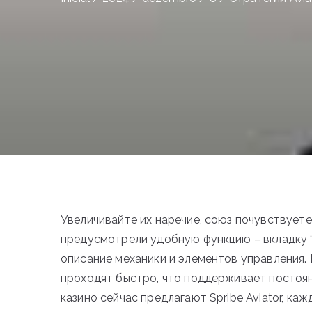
Увеличивайте их наречие, союз почувствуете
предусмотрели удобную функцию – вкладку “
описание механики и элементов управления. 
проходят быстро, что поддерживает постоя
казино сейчас предлагают Spribe Aviator, к