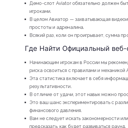
Демо-слот Aviator обязательно должен быт
игроками.
В целом Авиатор — захватывающая видеои
простоты и адреналина.
Всякий раз, коли он проигрывает, сумма пр
Где Найти Официальный веб-
Начинающим игрокам в России мы рекоменд
риска освоиться с правилами и механикой Av
Эта статистика включает в себя информац
результативности.
В отличие от удачи, этот навык можно про
Это ваш шанс экспериментировать с различ
финансового давления.
Вам не следует искать закономерности или
предсказать, как будет развиваться раунд.