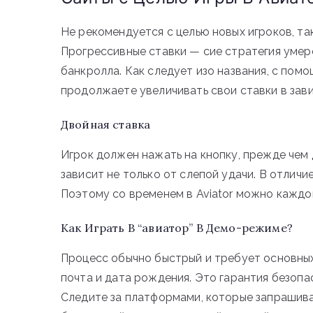
Не рекомендуется с целью новых игроков, та
Прогрессивные ставки — сие стратегия уме
банкролла. Как следует изо названия, с по
продолжаете увеличивать свои ставки в зав
Двойная ставка
Игрок должен нажать на кнопку, прежде чем
зависит не только от слепой удачи. В отличи
Поэтому со временем в Aviator можно каждог
Как Играть В “авиатор” В Демо-режиме?
Процесс обычно быстрый и требует основных
почта и дата рождения. Это гарантия безопа
Следите за платформами, которые запрашива