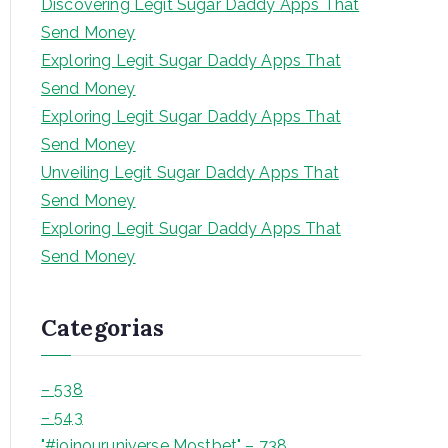
Discovering Legit Sugar Daddy Apps That
a
Send Money
r
Exploring Legit Sugar Daddy Apps That
Send Money
Exploring Legit Sugar Daddy Apps That
Send Money
Unveiling Legit Sugar Daddy Apps That
Send Money
Exploring Legit Sugar Daddy Apps That
Send Money
Categorias
– 538
– 543
"#joinouruniverse Mostbet" – 738