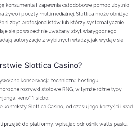
ugę konsumenta i zapewnia całodobowe pomoc zbytnio
 żywo i poczty multimedialnej. Slottica może obniżyć
ani zbyt profesjonalistów lub którzy systematycznie
daje się powszechnie uważany zbyt wiarygodnego
dają autoryzacje z wybitnych władzy, jak wydaje się
stwie Slottica Casino?
 wywołane konserwacją techniczną hostingu.
żnorodne rozrywki stołowe RNG, w tymże różne typy
hjonga, keno” “i sicbo.
 konteksty Slottica Casino, od czasu jego korzyści i wad
i przejść do platformy, wpisując odnośnik watts pasku