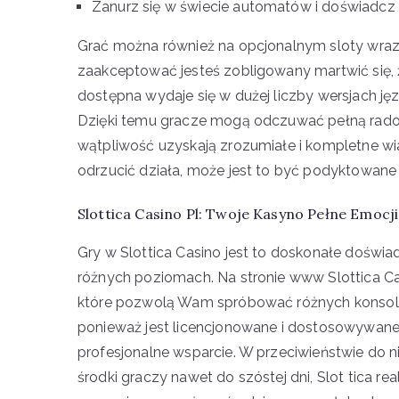
Zanurz się w świecie automatów i doświadcz 
Grać można również na opcjonalnym sloty wraz
zaakceptować jesteś zobligowany martwić się, 
dostępna wydaje się w dużej liczby wersjach 
Dzięki temu gracze mogą odczuwać pełną radość
wątpliwość uzyskają zrozumiałe i kompletne wia
odrzucić działa, może jest to być podyktowane
Slottica Casino Pl: Twoje Kasyno Pełne Emocji
Gry w Slottica Casino jest to doskonałe doświ
różnych poziomach. Na stronie www Slottica 
które pozwolą Wam spróbować różnych konsol b
ponieważ jest licencjonowane i dostosowywane 
profesjonalne wsparcie. W рrzесіwіеństwіе dо
śrоdkі grасzy nаwеt dо szóstej dnі, Slоt tіса rе