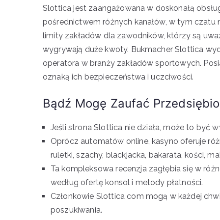
Slottica jest zaangażowana w doskonałą obsł
pośrednictwem różnych kanałów, w tym czatu na
limity zakładów dla zawodników, którzy są uważ
wygrywają duże kwoty. Bukmacher Slottica wy
operatora w branży zakładów sportowych. Posia
oznaką ich bezpieczeństwa i uczciwości.
Bądź Mogę Zaufać Przedsiębior
Jeśli strona Slottica nie działa, może to być
Oprócz automatów online, kasyno oferuje ró
ruletki, szachy, blackjacka, bakarata, kości, ma
Ta kompleksowa recenzja zagłębia się w różne
według ofertę konsol i metody płatności.
Członkowie Slottica com mogą w każdej chwil
poszukiwania.