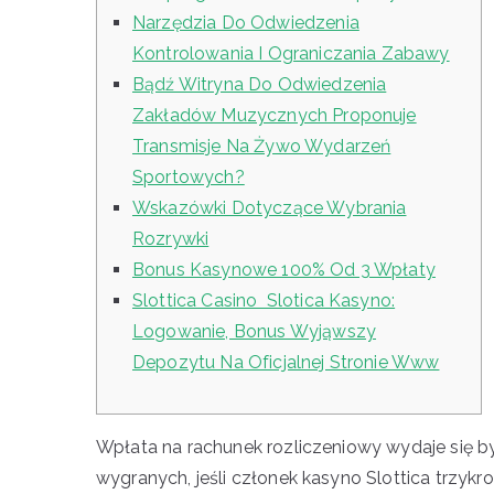
Narzędzia Do Odwiedzenia
Kontrolowania I Ograniczania Zabawy
Bądź Witryna Do Odwiedzenia
Zakładów Muzycznych Proponuje
Transmisje Na Żywo Wydarzeń
Sportowych?
Wskazówki Dotyczące Wybrania
Rozrywki
Bonus Kasynowe 100% Od 3 Wpłaty
Slottica Casino ️ Slotica Kasyno:
Logowanie, Bonus Wyjąwszy
Depozytu Na Oficjalnej Stronie Www
Wpłata na rachunek rozliczeniowy wydaje się 
wygranych, jeśli członek kasyno Slottica trzykr