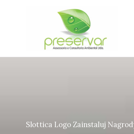
Pular
para
o
conteúdo
Pr
Assesso
Slottica Logo Zainstaluj Nagrod