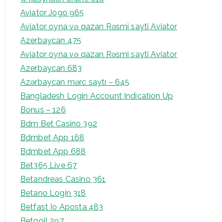
Aviator Jogo 965
Aviator oyna və qazan Rəsmi sayti Aviator
Azerbaycan 475
Aviator oyna və qazan Rəsmi sayti Aviator
Azerbaycan 683
Azərbaycan mərc saytı – 645
Bangladesh Login Account Indication Up
Bonus – 126
Bdm Bet Casino 392
Bdmbet App 168
Bdmbet App 688
Bet365 Live 67
Betandreas Casino 361
Betano Login 318
Betfast Io Aposta 483
Betgoll 297