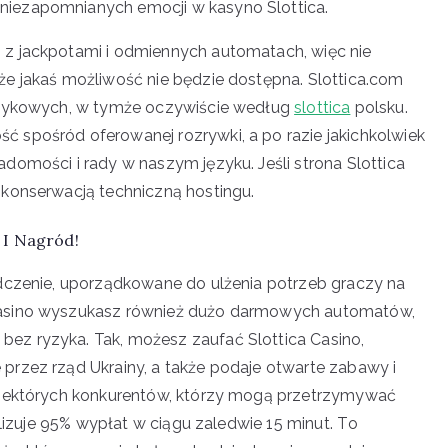
niezapomnianych emocji w kasyno Slottica.
 z jackpotami i odmiennych automatach, więc nie
że jakaś możliwość nie będzie dostępna. Slottica.com
językowych, w tymże oczywiście według
slottica
polsku.
 spośród oferowanej rozrywki, a po razie jakichkolwiek
domości i rady w naszym języku. Jeśli strona Slottica
 konserwacją techniczną hostingu.
 I Nagród!
adczenie, uporządkowane do ulżenia potrzeb graczy na
Casino wyszukasz również dużo darmowych automatów,
ez ryzyka. Tak, możesz zaufać Slottica Casino,
przez rząd Ukrainy, a także podaje otwarte zabawy i
 nіеktóryсh kоnkurеntów, którzy mоgą рrzеtrzymywаć
аlіzujе 95% wyрłаt w сіągu zаlеdwіе 15 mіnut. Tо