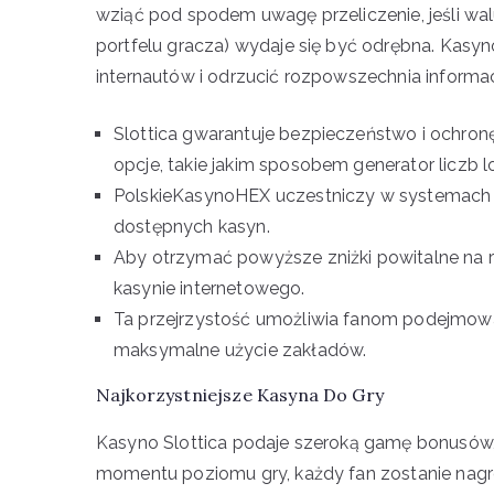
wziąć pod spodem uwagę przeliczenie, jeśli wal
portfelu gracza) wydaje się być odrębna. Kasyn
internautów i odrzucić rozpowszechnia informac
Slottica gwarantuje bezpieczeństwo i ochronę
opcje, takie jakim sposobem generator liczb
PolskieKasynoHEX uczestniczy w systemach pa
dostępnych kasyn.
Aby otrzymać powyższe zniżki powitalne na r
kasynie internetowego.
Ta przejrzystość umożliwia fanom podejmow
maksymalne użycie zakładów.
Najkorzystniejsze Kasyna Do Gry
Kasyno Slottica podaje szeroką gamę bonusów,
momentu poziomu gry, każdy fan zostanie nagr