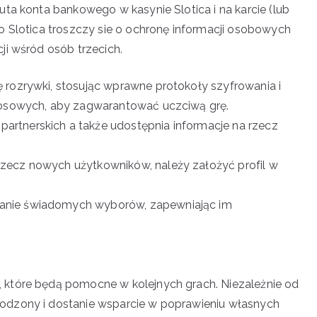
uta konta bankowego w kasynie Slotica i na karcie (lub
o Slotica troszczy sie o ochronę informacji osobowych
ji wśród osób trzecich.
 rozrywki, stosując wprawne protokoły szyfrowania i
 losowych, aby zagwarantować uczciwą grę.
rtnerskich a także udostępnia informacje na rzecz
zecz nowych użytkowników, należy założyć profil w
anie świadomych wyborów, zapewniając im
 które będą pomocne w kolejnych grach. Niezależnie od
odzony i dostanie wsparcie w poprawieniu własnych