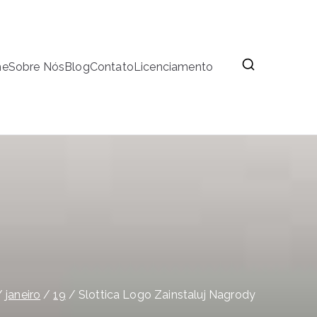
me
Sobre Nós
Blog
Contato
Licenciamento
janeiro
19
Slottica Logo Zainstaluj Nagrody