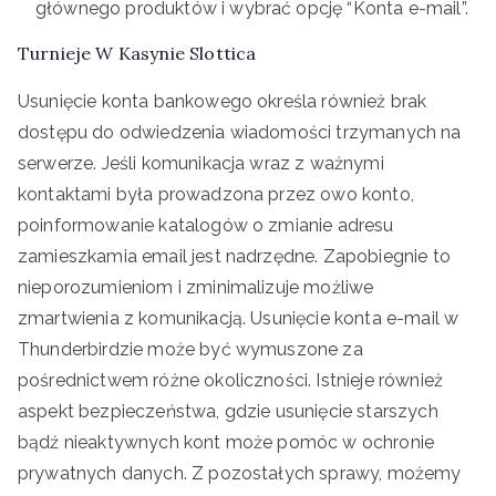
głównego produktów i wybrać opcję “Konta e-mail”.
Turnieje W Kasynie Slottica
Usunięcie konta bankowego określa również brak
dostępu do odwiedzenia wiadomości trzymanych na
serwerze. Jeśli komunikacja wraz z ważnymi
kontaktami była prowadzona przez owo konto,
poinformowanie katalogów o zmianie adresu
zamieszkamia email jest nadrzędne. Zapobiegnie to
nieporozumieniom i zminimalizuje możliwe
zmartwienia z komunikacją. Usunięcie konta e-mail w
Thunderbirdzie może być wymuszone za
pośrednictwem różne okoliczności. Istnieje również
aspekt bezpieczeństwa, gdzie usunięcie starszych
bądź nieaktywnych kont może pomóc w ochronie
prywatnych danych. Z pozostałych sprawy, możemy