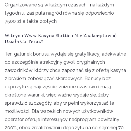
Organizowane są w każdym czasach i na każdym
tygodniu, zaś pula nagród równa się odpowiednio
7500 zł a także złotych.
Witryna Www Kasyna Slottica Nie Zaakceptować
Działa Co Teraz?
Ten gatunek bonusu wydaje się gratyfikacyj adekwatne
do szczególnie atrakcyjny gwoli oryginalnych
zawodników, którzy chcą zapoznać się z ofertą kasyna
z brakiem zobowiązań skarbowych. Bonusy bez
depozytu są najczęściej zniżone czasowo i mają
określone warunki, więc ważne wydaje się, żeby
sprawdzić szczegóły, aby w pełni wykorzystać te
możliwości. Dla wszelkich nowych użytkowników
operator oferuje interesujący nadprogram powitalny
200%, obok zrealizowaniu depozytu na co najmniej 70