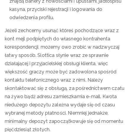
znajdą banery z nowościami i upustami, jadłospisu
kasyna, przyciski rejestracji i logowania do
odwiedzenia profilu.
Jeżeli zechcemy usunąć któreś pochodzące wraz z
kont mejl podpiętych do własnego kontrahenta
korespondencji, możemy owo zrobić w nadzwyczaj
łatwy sposób. Slottica słynie wraz ze sprawnie
działającej i przyjacielskiej obsługi klienta, więc
większość graczy może być zadowolona spośród
kontaktu telefonicznego wraz z nimi. Należy
skontaktować się z obsługą, za pośrednictwem czatu
na żywo bądź adresu zamieszkamia e-mail. Kwota
niedużego depozytu zależna wydaje się od czasu
wybranej metody płatności. Niemniej jednakże,
minimalny depozyt zapoczątkowuje się od momentu
pięćdziesiąt złotych.