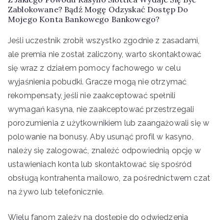
Zablokowane? Bądź Mogę Odzyskać Dostęp Do
Mojego Konta Bankowego Bankowego?
Jeśli uczestnik zrobił wszystko zgodnie z zasadami,
ale premia nie został zaliczony, warto skontaktować
się wraz z działem pomocy fachowego w celu
wyjaśnienia pobudki. Gracze mogą nie otrzymać
rekompensaty, jeśli nie zaakceptować spełnili
wymagań kasyna, nie zaakceptować przestrzegali
porozumienia z użytkownikiem lub zaangażowali się w
polowanie na bonusy. Aby usunąć profil w kasyno,
należy się zalogować, znaleźć odpowiednią opcję w
ustawieniach konta lub skontaktować się spośród
obsługą kontrahenta mailowo, za pośrednictwem czat
na żywo lub telefonicznie.
Wielu fanom zależy na dostępie do odwiedzenia