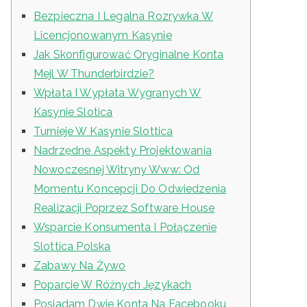
Bezpieczna I Legalna Rozrywka W
Licencjonowanym Kasynie
Jak Skonfigurować Oryginalne Konta
Mejl W Thunderbirdzie?
Wpłata I Wypłata Wygranych W
Kasynie Slotica
Turnieje W Kasynie Slottica
Nadrzędne Aspekty Projektowania
Nowoczesnej Witryny Www: Od
Momentu Koncepcji Do Odwiedzenia
Realizacji Poprzez Software House
Wsparcie Konsumenta I Połączenie
Slottica Polska
Zabawy Na Żywo
Poparcie W Różnych Językach
Posiadam Dwie Konta Na Facebooku,