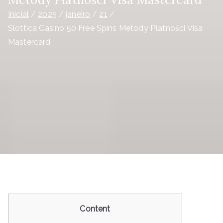
Inicial
2025
janeiro
21
Slottica Casino 50 Free Spins Metody Płatności Visa
Mastercard
Content