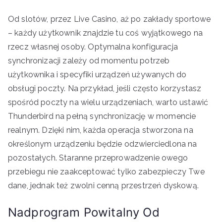
Od slotów, przez Live Casino, aż po zakłady sportowe
– każdy użytkownik znajdzie tu coś wyjątkowego na
rzecz własnej osoby. Optymalna konfiguracja
synchronizacji zależy od momentu potrzeb
użytkownika i specyfiki urządzeń używanych do
obsługi poczty. Na przykład, jeśli często korzystasz
spośród poczty na wielu urządzeniach, warto ustawić
Thunderbird na pełną synchronizację w momencie
realnym. Dzięki nim, każda operacja stworzona na
określonym urządzeniu będzie odzwierciedlona na
pozostałych. Staranne przeprowadzenie owego
przebiegu nie zaakceptować tylko zabezpieczy Twe
dane, jednak też zwolni cenną przestrzeń dyskową.
Nadprogram Powitalny Od