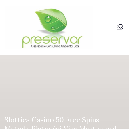
Pular
para
o
conteúdo
Prese
Assessoria e
Consultoria
rvar
Ambiental
Slottica Casino 50 Free Spins
Metody Płatności Visa Mastercard