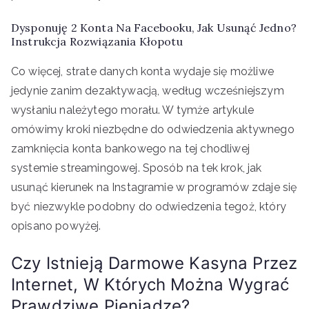
Dysponuję 2 Konta Na Facebooku, Jak Usunąć Jedno?
Instrukcja Rozwiązania Kłopotu
Co więcej, strate danych konta wydaje się możliwe
jedynie zanim dezaktywacją, według wcześniejszym
wysłaniu należytego morału. W tymże artykule
omówimy kroki niezbędne do odwiedzenia aktywnego
zamknięcia konta bankowego na tej chodliwej
systemie streamingowej. Sposób na tek krok, jak
usunąć kierunek na Instagramie w programów zdaje się
być niezwykle podobny do odwiedzenia tegoż, który
opisano powyżej.
Czy Istnieją Darmowe Kasyna Przez
Internet, W Których Można Wygrać
Prawdziwe Pieniądze?