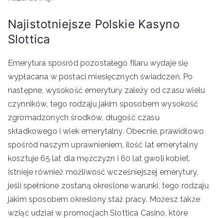
Najistotniejsze Polskie Kasyno
Slottica
Emerytura spośród pozostałego filaru wydaje się
wypłacana w postaci miesięcznych świadczeń. Po
następne, wysokość emerytury zależy od czasu wielu
czynników, tego rodzaju jakim sposobem wysokość
zgromadzonych środków, długość czasu
składkowego i wiek emerytalny. Obecnie, prawidłowo
spośród naszym uprawnieniem, ilość lat emerytalny
kosztuje 65 lat dla mężczyzn i 60 lat gwoli kobiet.
Istnieje również możliwość wcześniejszej emerytury,
jeśli spełnione zostaną określone warunki, tego rodzaju
jakim sposobem określony staż pracy. Możesz także
wziąć udział w promocjach Slottica Casino, które