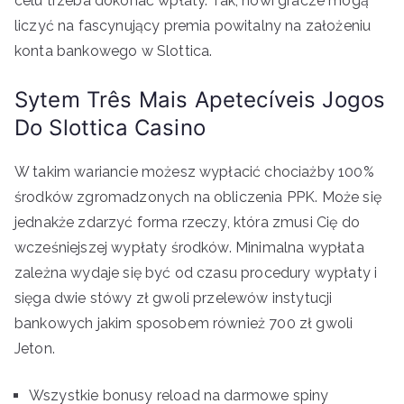
celu trzeba dokonać wpłaty. Tak, nowi gracze mogą
liczyć na fascynujący premia powitalny na założeniu
konta bankowego w Slottica.
Sytem Três Mais Apetecíveis Jogos
Do Slottica Casino
W takim wariancie możesz wypłacić chociażby 100%
środków zgromadzonych na obliczenia PPK. Może się
jednakże zdarzyć forma rzeczy, która zmusi Cię do
wcześniejszej wypłaty środków. Minimalna wypłata
zależna wydaje się być od czasu procedury wypłaty i
sięga dwie stówy zł gwoli przelewów instytucji
bankowych jakim sposobem również 700 zł gwoli
Jeton.
Wszystkie bonusy reload na darmowe spiny