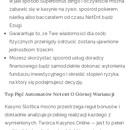
w jaki sposób Superbonus Bingo i oczywiście można
zabawić się w kasynie na żywo, spośród pokerem,
ruletką albo baccaratem od czasu NetEnt bądź
Ezugi.
Gwarantuje to, że Twe wiadomości dla osób
fizycznych przenigdy odrzucić zostaną ujawnione
jednostkom trzecim.
Możesz skorzystać spośród usług doradcy
finansowego bądź samodzielnie dokonać wyłonienia
funduszu inwestycyjnego i określić stopień ryzyka,
na który się podejmujesz decyzję.
Top Pięć Automatów Netent O Górnej Wariancji
Kasyno Slottica mocno przestrzega reguł bonusów i
dokładnie analizuje przebieg realizacji każdego z
wymienionych. Twórca Kasynos.Online — jest to pełen