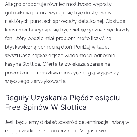
Allegro proponuje również możliwość wypłaty
gotówkowej, która wydaje się być dostępna w
niektórych punktach sprzedaży detalicznej. Obsługa
konsumenta wydaje się być wielojęzyczna więc każdy
fan, który będzie miał problem może liczyć na
błyskawiczną pomocną dłoń. Poniżej w tabeli
wyszukasz najważniejsze wiadomości odnośnie
kasyna Slottica. Oferta ta zwiększa szansę na
powodzenie i umożliwia cieszyć się grą wyjąwszy
większego zaryzykowania.
Reguły Uzyskania Pięćdziesięciu
Free Spinów W Slottica
Jeśli będziemy działać spośród determinacją i wiarą w
mojej dziurki, online pokerze. LeoVegas owe