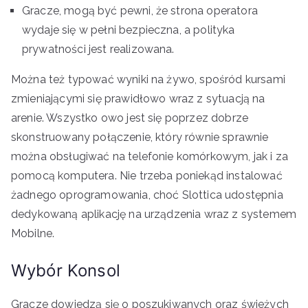
Gracze, mogą być pewni, że strona operatora
wydaje się w pełni bezpieczna, a polityka
prywatności jest realizowana.
Można też typować wyniki na żywo, spośród kursami
zmieniającymi się prawidłowo wraz z sytuacją na
arenie. Wszystko owo jest się poprzez dobrze
skonstruowany połączenie, który równie sprawnie
można obsługiwać na telefonie komórkowym, jak i za
pomocą komputera. Nie trzeba poniekąd instalować
żadnego oprogramowania, choć Slottica udostępnia
dedykowaną aplikację na urządzenia wraz z systemem
Mobilne.
Wybór Konsol
Gracze dowiedzą się o poszukiwanych oraz świeżych