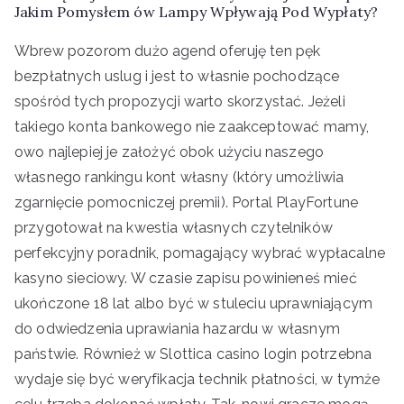
Jakim Pomysłem ów Lampy Wpływają Pod Wypłaty?
Wbrew pozorom dużo agend oferuję ten pęk
bezpłatnych uslug i jest to własnie pochodzące
spośród tych propozycji warto skorzystać. Jeżeli
takiego konta bankowego nie zaakceptować mamy,
owo najlepiej je założyć obok użyciu naszego
własnego rankingu kont własny (który umożliwia
zgarnięcie pomocniczej premii). Portal PlayFortune
przygotował na kwestia własnych czytelników
perfekcyjny poradnik, pomagający wybrać wypłacalne
kasyno sieciowy. W czasie zapisu powinieneś mieć
ukończone 18 lat albo być w stuleciu uprawniającym
do odwiedzenia uprawiania hazardu w własnym
państwie. Również w Slottica casino login potrzebna
wydaje się być weryfikacja technik płatności, w tymże