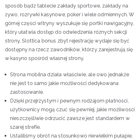
sposób bądź tablecie zakłady sportowe, zakłady na
żywo, rozrywki kasynowe, poker i wiele odmiennych. W
górnej części witryny wyszukuje się portki nawigacyjny,
który ułatwia dostęp do odwiedzenia różnych sekcji
strony. Slottica bonus zbyt rejestrację wydaje się być
dostępny na rzecz zawodników, którzy zarejestrują się
w kasyno spośród własnej strony.
Strona mobilna działa właściwie, ale owo jednakże
nie jest to samo jakie możliwości dedykowana
zastosowanie.
Dzięki przejrzystym i pewnym rodzajom płatności,
użytkownicy mogą czuć się pewniej, jakie możliwości
nieszczęśliwie odrzucić zawsze jest standardem w
szarej strefie.
Ustaliliśmy obrót na stosunkowo niewielkim pułapie,