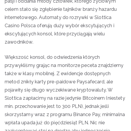
pasji i oddania młody człowiek, którego życiowym
celem stało się zgłębienie tajników branży hazardu
internetowego. Automaty do rozrywki w Slottica
Casino Polsca oferują duży wybór ekscytujących i
ekscytujących konsol, które przyciągają wielu
zawodników.
Większość konsol, do odwiedzenia których
przywykliśmy grając na monitorze peceta znajdziemy
także w klasy mobilnej. Z ewidencje dostępnych
metod znikły karty pre-paidowe Paysafecard, ale
pojawiły się długo wyczekiwane kryptowaluty. W
Slottica zapłacimy na razie jedynie Bitcoinem (niestety
min. przechowanie jest to 300 PLN), jednak jeśli
skorzystamy wraz z programu Binance Pay, minimalna
wpłata upada już do pięćdziesiąt PLN. Nic nie
zaakceptować stoi na drodze aby jednocześnie