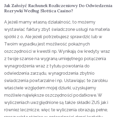
Jak Założyć Rachunek Rozliczeniowy Do Odwiedzenia
Rozrywki Według Slottica Casino?
A jeżeli mamy własną działalność, to możemy
wystawiać faktury zbyt świadczone usługi na materia
spółki z o. Ale jeżeli potrzebujesz sprawdzić lub w
Twoim wypadku jest możliwość pokaźnych
oszczędności w kwestii np. Wynikają ów kredyty wraz
z twoje szanse na wygraną umiejętnego połączenia
wynagrodzenia wraz z tytułu powołania do
odwiedzenia zarządu, wynagrodzenia zbytnio
świadczenia powtarzalne i np. Ustawiając te zarobku
właściwie względem mojej dziurki, uzyskujemy
możliwie największe oszczędności podatkowe. W
wyliczeniach uwzględnione są także składki ZUS jak i
również lecznicze, więc te wyliczenia obrazują pełne,