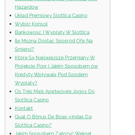
Hazardow
Układ Premiowy Slottica Casino
Wybór Konsol
Bankowość I Wypłaty W Slottica
Ile Można Dostać Spośród Ofe Na
Śmierci?
Które Są Najświeższe Przemiany W
Projekcie Pcpr I Jakim Sposobem ów
Kredyty Wpływają Pod Spodem
Wypłaty?
Os Três Mais Apetecíveis Jogos Do
Slottica Casino
Kontakt
Qual O Bônus De Boas-vindas Da
Slottica Casino?
Jakim Sposobem Założyć Weksel