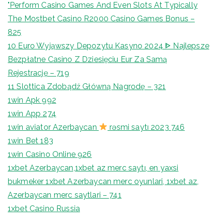
"Perform Casino Games And Even Slots At Typically
The Mostbet Casino R2000 Casino Games Bonus –
825
10 Euro Wyjąwszy Depozytu Kasyno 2024 ᐈ Najlepsze
Bezpłatne Casino Z Dziesięciu Eur Za Samą
Rejestrację – 719
11 Slottica Zdobądź Główną Nagrodę – 321
1win Apk 992
1win App 274
1win aviator Azerbaycan
rəsmi saytı 2023 746
1win Bet 183
1win Casino Online 926
1xbet Azerbaycan,1xbet az merc saytı, en yaxsi
bukmeker 1xbet Azerbaycan merc oyunlari, 1xbet az,
Azerbaycan merc saytlari – 741
1xbet Casino Russia