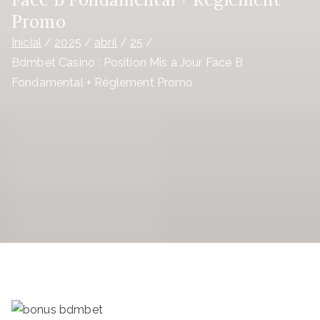
Promo
Inicial
2025
abril
25
Bdmbet Casino : Position Mis à Jour Face B
Fondamental + Règlement Promo