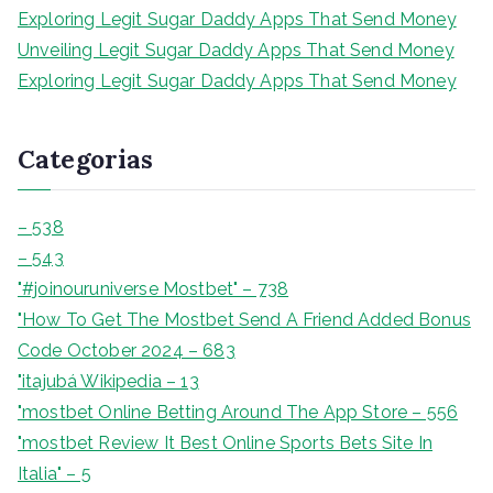
Exploring Legit Sugar Daddy Apps That Send Money
Unveiling Legit Sugar Daddy Apps That Send Money
Exploring Legit Sugar Daddy Apps That Send Money
Categorias
– 538
– 543
"#joinouruniverse Mostbet" – 738
"How To Get The Mostbet Send A Friend Added Bonus
Code October 2024 – 683
"itajubá Wikipedia – 13
"‎mostbet Online Betting Around The App Store – 556
"mostbet Review It Best Online Sports Bets Site In
Italia" – 5