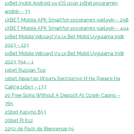
1xBet mobil Android və iOS üçün 1xBet proqramını
endirin – 73
1XBET Mobile APK Smartfon proqramını yükləyin – 298
1XBET Mobile APK Smartfon proqramını yükləyin – 494
1xBet Mobile Vebsayt Və 1x Bet Mobil Uygulama Indir
2023 – 123
1xBet Mobile Vebsayt Və 1x Bet Mobil Uygulama Indir
2023 794 – 1
1xbet Russian Top
1xbet Авиатор Играть Бесплатно И На Деньги На
Сайте 1хбет – 137
20 Free Spins Without A Deposit At Ozwin Casino –
765
20bet Kasyno 853
20bet Pl 612
2250 de Pack de Bienvenue 59