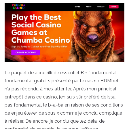
Le paquet de accueilli de essentiel € + fondamental
fondamental gratuits présenté par le casino BDMbet
n’a pas répondu à mes attenter. Après mon principal
entrepôt dans ce casino, j’en suis sûr préféré de issu
pas fondamental le b-a-ba en raison de ses conditions
de enjeu élever de sous x comme je conclu compliqué
à réaliser. De encore, je conclu que lez délai de