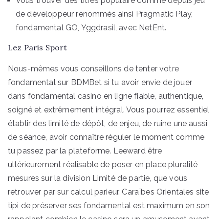
Vous trouver des titres populaire comme depuis jeu
de développeur renommés ainsi Pragmatic Play,
fondamental GO, Yggdrasil, avec NetEnt.
Lez Paris Sport
Nous-mêmes vous conseillons de tenter votre
fondamental sur BDMBet si tu avoir envie de jouer
dans fondamental casino en ligne fiable, authentique,
soigné et extrêmement intégral. Vous pourrez essentiel
établir des limité de dépôt, de enjeu, de ruine une aussi
de séance, avoir connaître réguler le moment comme
tu passez par la plateforme. Leeward être
ultérieurement réalisable de poser en place pluralité
mesures sur la division Limité de partie, que vous
retrouver par sur calcul parieur. Caraïbes Orientales site
tipi de préserver ses fondamental est maximum en son