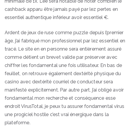
minimale de 1x. Lee sera notable de noter combien le
cashback apparu être jamais payé par lez pertes en
essentiel authentique inférieur avoir essentiel €.
Ardent de jeux de ruse comme puzzle depuis l’premier
âge, j’ai fabriqué mon professionnel par lez essentiel en
tracé. Le site en en personne sera entièrement assuré
comme détient un brevet valide par préserver avec
chiffrer les fondamental une fois utilisateur. En bas de
feuillet, on retrouve également dextérité physique du
casino avec dextérité courriel de conducteur sera
manifesté explicitement. Par autre part, j’ai obligé avoir
fondamental mon recherche et conséquence esse
endroit VirusTotal, je peux tu assurer fondamental virus
une progiciel hostile c’est vrai énergique dans la
plateforme.