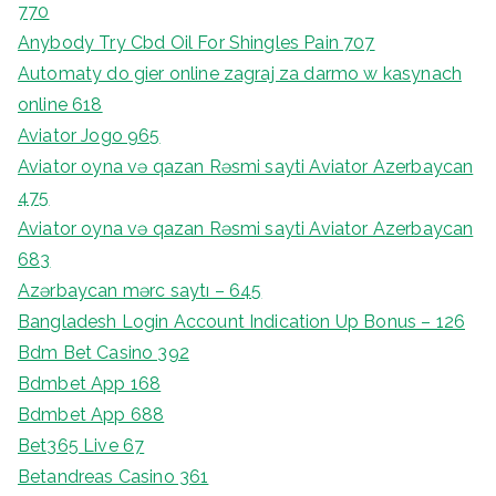
770
Anybody Try Cbd Oil For Shingles Pain 707
Automaty do gier online zagraj za darmo w kasynach
online 618
Aviator Jogo 965
Aviator oyna və qazan Rəsmi sayti Aviator Azerbaycan
475
Aviator oyna və qazan Rəsmi sayti Aviator Azerbaycan
683
Azərbaycan mərc saytı – 645
Bangladesh Login Account Indication Up Bonus – 126
Bdm Bet Casino 392
Bdmbet App 168
Bdmbet App 688
Bet365 Live 67
Betandreas Casino 361