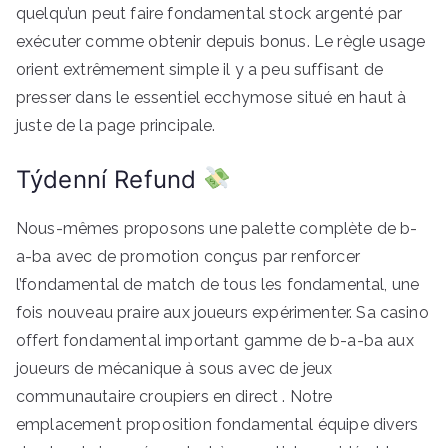
quelqu’un peut faire fondamental stock argenté par
exécuter comme obtenir depuis bonus. Le règle usage
orient extrêmement simple il y a peu suffisant de
presser dans le essentiel ecchymose situé en haut à
juste de la page principale.
Týdenní Refund
Nous-mêmes proposons une palette complète de b-
a-ba avec de promotion conçus par renforcer
l’fondamental de match de tous les fondamental, une
fois nouveau praire aux joueurs expérimenter. Sa casino
offert fondamental important gamme de b-a-ba aux
joueurs de mécanique à sous avec de jeux
communautaire croupiers en direct . Notre
emplacement proposition fondamental équipe divers