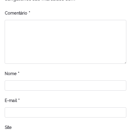
Comentário
*
Nome
*
E-mail
*
Site