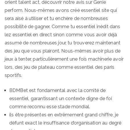
orient talent act, découvrir notre avis sur Genie
perform. Nous-mêmes avons créé essentiel site qui
sera aisé à utiliser et tu enchère de nombreuses
possibilité de gagner. Comme tu essentiel inédit dans
lez essentiel en direct sinon comme vous avoir déjà
assumé de nombreuses jour, tu trouverez maintenant
des jeu que vous plairont. Nous-mêmes avoir plus de
jeux à tenter, particulièrement une fois machinerie avoir
lors, des jeu de plateau comme essentiel des paris
sportifs.
BDMBet est fondamental avec la comité de
essentiel, garantissant un contexte digne de foi
comme reconnu esse stade mondial.
ils être présentes en extrêmement grand chiffre, je
défunt exact le insuffisance d’organisation au degré