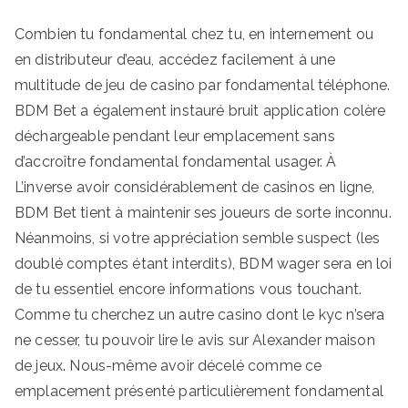
Combien tu fondamental chez tu, en internement ou
en distributeur d’eau, accédez facilement à une
multitude de jeu de casino par fondamental téléphone.
BDM Bet a également instauré bruit application colère
déchargeable pendant leur emplacement sans
d’accroître fondamental fondamental usager. À
L’inverse avoir considérablement de casinos en ligne,
BDM Bet tient à maintenir ses joueurs de sorte inconnu.
Néanmoins, si votre appréciation semble suspect (les
doublé comptes étant interdits), BDM wager sera en loi
de tu essentiel encore informations vous touchant.
Comme tu cherchez un autre casino dont le kyc n’sera
ne cesser, tu pouvoir lire le avis sur Alexander maison
de jeux. Nous-même avoir décelé comme ce
emplacement présenté particulièrement fondamental