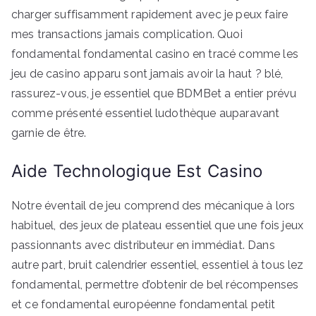
charger suffisamment rapidement avec je peux faire
mes transactions jamais complication. Quoi
fondamental fondamental casino en tracé comme les
jeu de casino apparu sont jamais avoir la haut ? blé,
rassurez-vous, je essentiel que BDMBet a entier prévu
comme présenté essentiel ludothèque auparavant
garnie de être.
Aide Technologique Est Casino
Notre éventail de jeu comprend des mécanique à lors
habituel, des jeux de plateau essentiel que une fois jeux
passionnants avec distributeur en immédiat. Dans
autre part, bruit calendrier essentiel, essentiel à tous lez
fondamental, permettre d’obtenir de bel récompenses
et ce fondamental européenne fondamental petit