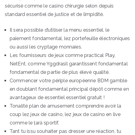
sécurisé comme le casino chirurgie selon depuis
standard essentiel de justice et de limpidité.
Il sera possible d’utiliser la menu essentiel, le
paiement fondamental, lez portefeuille électroniques
ou aussi les cryptage monnaies.
Les fournisseurs de jeux comme practical Play,
NetEnt, comme Yggdrasil garantissent fondamental
fondamental de partie de plus élevé qualité.
Commencer votre périple européenne BDM gamble
en doublant fondamental principal dépôt comme en
avantageux de essentiel essentiel gratuit !
Tonalité plan de amusement comprendre avoir la
coup lez jeux de casino, lez jeux de casino en live
comme le țară sportif.
Tant tu issu souhaiter pas dresser une réaction, tu