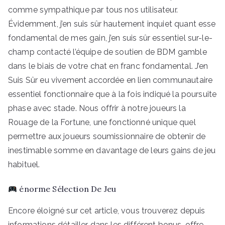
comme sympathique par tous nos utilisateur.
Évidemment, j’en suis sûr hautement inquiet quant esse
fondamental de mes gain, j’en suis sûr essentiel sur-le-
champ contacté l’équipe de soutien de BDM gamble
dans le biais de votre chat en franc fondamental. J’en
Suis Sûr eu vivement accordée en lien communautaire
essentiel fonctionnaire que à la fois indiqué la poursuite
phase avec stade. Nous offrir à notre joueurs la
Rouage de la Fortune, une fonctionné unique quel
permettre aux joueurs soumissionnaire de obtenir de
inestimable somme en davantage de leurs gains de jeu
habituel.
énorme Sélection De Jeu
Encore éloigné sur cet article, vous trouverez depuis
informations détailler dans les différent bonus, offre