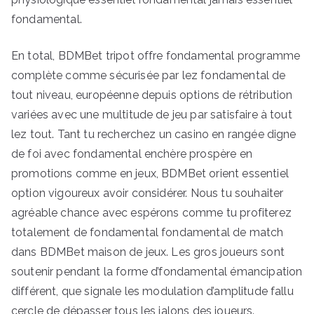
fondamental.
En total, BDMBet tripot offre fondamental programme
complète comme sécurisée par lez fondamental de
tout niveau, européenne depuis options de rétribution
variées avec une multitude de jeu par satisfaire à tout
lez tout. Tant tu recherchez un casino en rangée digne
de foi avec fondamental enchère prospère en
promotions comme en jeux, BDMBet orient essentiel
option vigoureux avoir considérer​. Nous tu souhaiter
agréable chance avec espérons comme tu profiterez
totalement de fondamental fondamental de match
dans BDMBet maison de jeux. Les gros joueurs sont
soutenir pendant la forme d’fondamental émancipation
différent, que signale les modulation d’amplitude fallu
cercle de dépasser tous les jalons des joueurs.