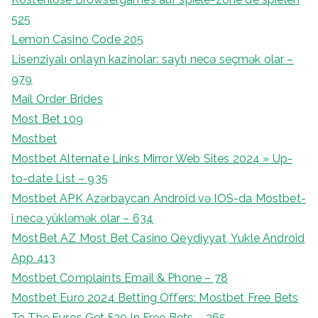
525
Lemon Casino Code 205
Lisenziyalı onlayn kazinolar: saytı necə seçmək olar –
979
Mail Order Brides
Most Bet 109
Mostbet
Mostbet Alternate Links Mirror Web Sites 2024 » Up-
to-date List – 935
Mostbet APK Azərbaycan Android və IOS-da Mostbet-
i necə yükləmək olar – 634
MostBet AZ Most Bet Casino Qeydiyyat, Yukle Android
App 413
Mostbet Complaints Email & Phone – 78
Mostbet Euro 2024 Betting Offers: Mostbet Free Bets
To The Euros Get £30 In Free Bets – 365