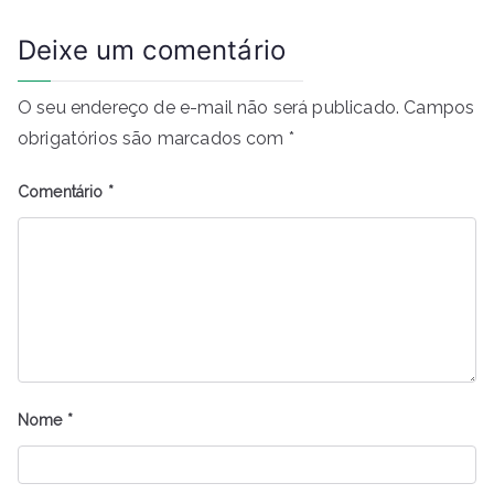
Deixe um comentário
O seu endereço de e-mail não será publicado.
Campos
obrigatórios são marcados com
*
Comentário
*
Nome
*