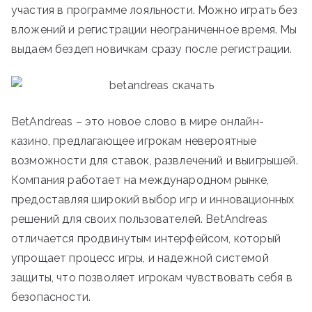
участия в программе лояльности. Можно играть без
вложений и регистрации неограниченное время. Мы
выдаем бездеп новичкам сразу после регистрации.
BetAndreas – это новое слово в мире онлайн-
казино, предлагающее игрокам невероятные
возможности для ставок, развлечений и выигрышей.
Компания работает на международном рынке,
предоставляя широкий выбор игр и инновационных
решений для своих пользователей. BetAndreas
отличается продвинутым интерфейсом, который
упрощает процесс игры, и надежной системой
защиты, что позволяет игрокам чувствовать себя в
безопасности.