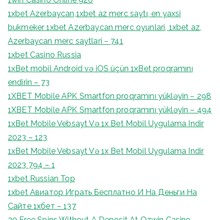
1xbet Azerbaycan,1xbet az merc saytı, en yaxsi
bukmeker 1xbet Azerbaycan merc oyunlari, 1xbet az,
Azerbaycan merc saytlari – 741
1xbet Casino Russia
1xBet mobil Android və iOS üçün 1xBet proqramını
endirin – 73
1XBET Mobile APK Smartfon proqramını yükləyin – 298
1XBET Mobile APK Smartfon proqramını yükləyin – 494
1xBet Mobile Vebsayt Və 1x Bet Mobil Uygulama Indir
2023 – 123
1xBet Mobile Vebsayt Və 1x Bet Mobil Uygulama Indir
2023 794 – 1
1xbet Russian Top
1xbet Авиатор Играть Бесплатно И На Деньги На
Сайте 1хбет – 137
20 Free Spins Without A Deposit At Ozwin Casino –