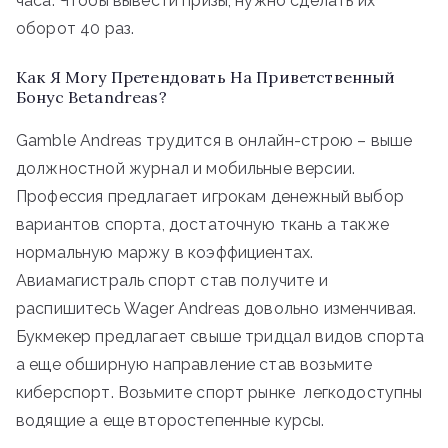
часа. Чтобы вывести призы, нужно сделать их
оборот 40 раз.
Как Я Могу Претендовать На Приветственный
Бонус Betandreas?
Gamble Andreas трудится в онлайн-строю – выше
должностной журнал и мобильные версии.
Профессия предлагает игрокам денежный выбор
вариантов спорта, достаточную ткань а также
нормальную маржу в коэффициентах.
Авиамагистраль спорт став получите и
распишитесь Wager Andreas довольно изменчивая.
Букмекер предлагает свыше тридцал видов спорта
а еще обширную направление став возьмите
киберспорт. Возьмите спорт рынке легкодоступны
водящие а еще второстепенные курсы.