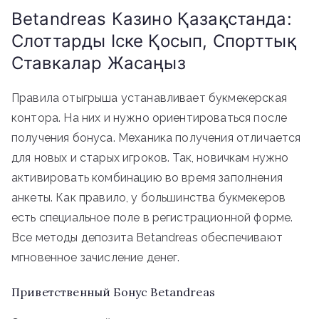
Betandreas Казино Қазақстанда:
Слоттарды Іске Қосып, Спорттық
Ставкалар Жасаңыз
Правила отыгрыша устанавливает букмекерская
контора. На них и нужно ориентироваться после
получения бонуса. Механика получения отличается
для новых и старых игроков. Так, новичкам нужно
активировать комбинацию во время заполнения
анкеты. Как правило, у большинства букмекеров
есть специальное поле в регистрационной форме.
Все методы депозита Betandreas обеспечивают
мгновенное зачисление денег.
Приветственный Бонус Betandreas