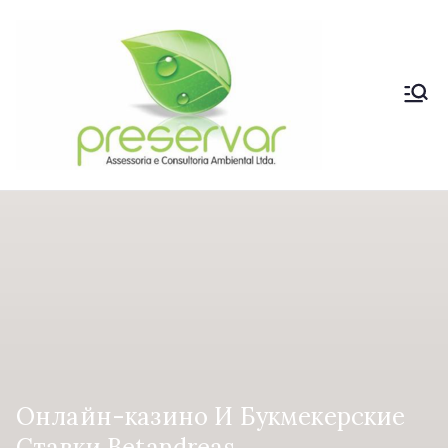
Pular
para
o
conteúdo
Prese
Assessoria e
Consultoria
rvar
Ambiental
Онлайн-казино И Букмекерские
Ставки Betandreas