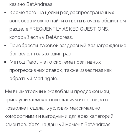
казино BetAndreas!
Кроме того, на целый ряд распространенных
вопросов можно найти ответы в очень обширном
разделе FREQUENTLY ASKED QUESTIONS,
который есть у BetAndreas.
Приобрести таковой заздравный вознаграждение
бог велел только один раз.
Метод Paroli – это система позитивных
прогрессивных ставок, также известная как
обратный Martingale.
Мы внимательны к жалобам и предложениям,
прислушиваемся к пожеланиям игроков, что
позволяет сделать условия максимально
комфортными и выгодными для всех категорий
клиентов. Хотя на данный момент BetAndreas