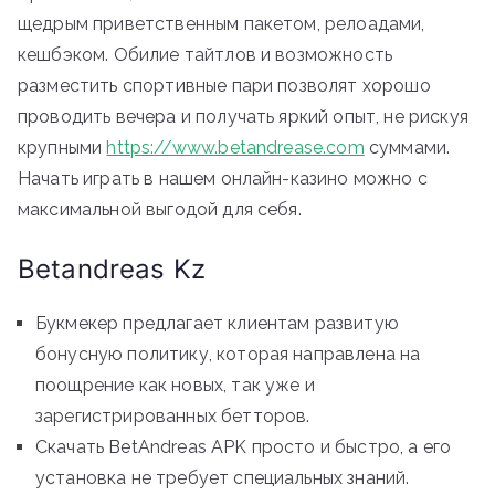
щедрым приветственным пакетом, релоадами,
кешбэком. Обилие тайтлов и возможность
разместить спортивные пари позволят хорошо
проводить вечера и получать яркий опыт, не рискуя
крупными
https://www.betandrease.com
суммами.
Начать играть в нашем онлайн-казино можно с
максимальной выгодой для себя.
Betandreas Kz
Букмекер предлагает клиентам развитую
бонусную политику, которая направлена на
поощрение как новых, так уже и
зарегистрированных бетторов.
Скачать BetAndreas APK просто и быстро, а его
установка не требует специальных знаний.