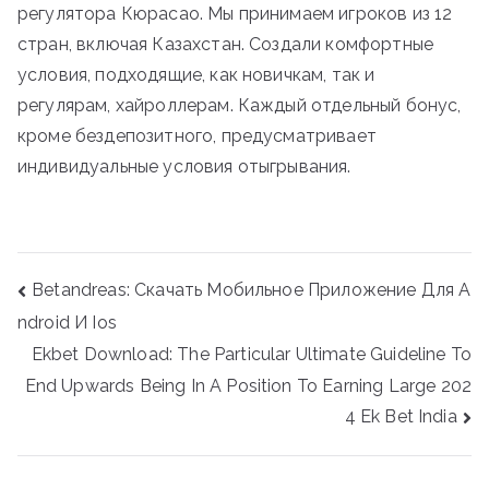
регулятора Кюрасао. Мы принимаем игроков из 12
стран, включая Казахстан. Создали комфортные
условия, подходящие, как новичкам, так и
регулярам, хайроллерам. Каждый отдельный бонус,
кроме бездепозитного, предусматривает
индивидуальные условия отыгрывания.
Navegação
Betandreas: Скачать Мобильное Приложение Для A
de
ndroid И Ios
Post
Ekbet Download: The Particular Ultimate Guideline To
End Upwards Being In A Position To Earning Large 202
4 Ek Bet India