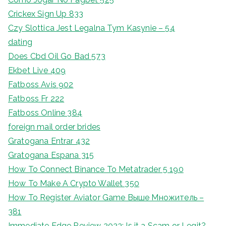
Crickex Sign Up 833
Czy Slottica Jest Legalna Tym Kasynie – 54
dating
Does Cbd Oil Go Bad 573
Ekbet Live 409
Fatboss Avis 902
Fatboss Fr 222
Fatboss Online 384
foreign mail order brides
Gratogana Entrar 432
Gratogana Espana 315
How To Connect Binance To Metatrader 5 190
How To Make A Crypto Wallet 350
How To Register Aviator Game Выше Множитель –
381
Immediate Edge Review 2023: Is it a Scam or Legit? –