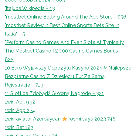
"itajubá Wikipedia – 13
"‎mostbet Online Betting Around The App Store – 556
"mostbet Review It Best Online Sports Bets Site In
Italia" – 5
"Perform Casino Games And Even Slots At Typically
The Mostbet Casino R2000 Casino Games Bonus –
825
10 Euro Wyjąwszy Depozytu Kasyno 2024 ᐈ Najlepsze
Bezpłatne Casino Z Dziesięciu Eur Za Samą
Rejestrację – 719
11 Slottica Zdobądź Główną Nagrodę – 321
1win Apk 992
1win App 274
1win aviator Azerbaycan
rəsmi saytı 2023 746
1win Bet 183
1win Casino Online 926