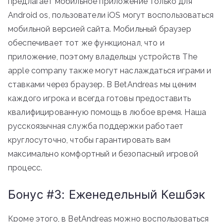
предлагает мобильное приложение только для
Android os, пользователи iOS могут воспользоваться
мобильной версией сайта. Мобильный браузер
обеспечивает тот же функционал, что и
приложение, поэтому владельцы устройств The
apple company также могут наслаждаться играми и
ставками через браузер. В BetAndreas мы ценим
каждого игрока и всегда готовы предоставить
квалифицированную помощь в любое время. Наша
русскоязычная служба поддержки работает
круглосуточно, чтобы гарантировать вам
максимально комфортный и безопасный игровой
процесс.
Бонус #3: Еженедельный Кешбэк
Кроме этого, в BetAndreas можно воспользоваться