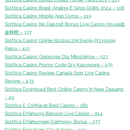
Slottica Casino Brasil: Análise E Giros Grátis 2024 – 106
Slottica Casino Mobile App Como – 915
Slottica Casino No Deposit Bonus Live Casino House出
金時間 – 337
Slottica Casino Opinie Rozpocznij Swoją Przygodę
Pełną – 415
Slottica Casino Opiniones Dla Miłośników – 527
Slottica Casino Promo Code Gry Kasynowe – 975
Slottica Casino Review Canada Spin Live Casino
Review – 472
Slottica Download Best Online Casino In New Zealand
– 49
Slottica E Confiável Best Casino – 180
Slottica Erfahrung Betsson Live Casino – 814
Slottica Erfahrungen Darmowy Bonus – 277
Slottica Free Spins Czy Kasyno – 929